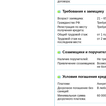
договора:
Требования к заемщику
Возраст заемщика:
21 – 6
Гражданство РФ:
Требу
Регистрация по месту
Требу
получения кредита:
Общий трудовой стаж:
от 1 г
Трудовой стаж на
от 2 м
последнем месте:
Созаемщики и поручите
Наличие поручителей:
Не тр
Привлечение созаемщиков:
Возмо
не бол
Условия погашения кред
Платежи:
Аннуи
Досрочное погашение без
В люб
санкций:
Минимальная сумма
60 000
досрочного платежа: