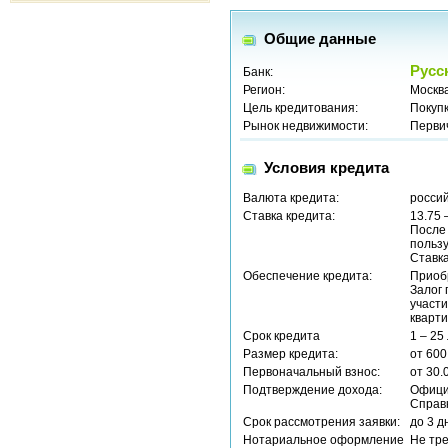
Общие данные
Русс
Банк:
Регион:
Москв
Цель кредитования:
Покуп
Рынок недвижимости:
Перви
Условия кредита
Валюта кредита:
россий
Ставка кредита:
13.75 
После
пользу
Ставка
Обеспечение кредита:
Приоб
Залог 
участ
кварти
Срок кредита
1 – 25
Размер кредита:
от 600
Первоначальный взнос:
от 30.
Подтверждение дохода:
Офици
Справ
Срок рассмотрения заявки:
до 3 д
Нотариальное оформление
Не тр