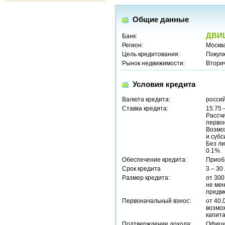
Общие данные
ДВИ
Банк:
Регион:
Москв
Цель кредитования:
Покуп
Рынок недвижимости:
Втори
Условия кредита
Валюта кредита:
россий
Ставка кредита:
15.75 
Рассчи
первон
Возмо
и субс
Без ли
0.1%.
Обеспечение кредита:
Приоб
Срок кредита
3 – 30
Размер кредита:
от 300
не мен
предм
Первоначальный взнос:
от 40.
возмо
капита
Подтверждение дохода:
Офици