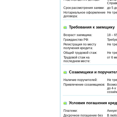
Справ
Срок рассмотрения заявки:
до 5 д
Нотариальное оформление
Не тр
договора:
Требования к заемщику
Возраст заемщика:
18 – 6
Гражданство РФ:
Требу
Регистрация по месту
Не тр
получения кредита:
Общий трудовой стаж:
Не тр
Трудовой стаж на
от 6 м
последнем месте:
Созаемщики и поручите
Наличие поручителей:
Не тр
Привлечение созаемщиков:
Возмо
до 4-х
созаё
Условия погашения кред
Платежи:
Аннуи
Досрочное погашение без
В люб