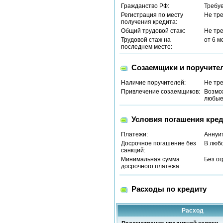
Гражданство РФ:
Требу
Регистрация по месту
Не тр
получения кредита:
Общий трудовой стаж:
Не тр
Трудовой стаж на
от 6 м
последнем месте:
Созаемщики и поручите
Наличие поручителей:
Не тр
Привлечение созаемщиков:
Возмо
любые 
Условия погашения кред
Платежи:
Аннуи
Досрочное погашение без
В люб
санкций:
Минимальная сумма
Без о
досрочного платежа:
Расходы по кредиту
Расход