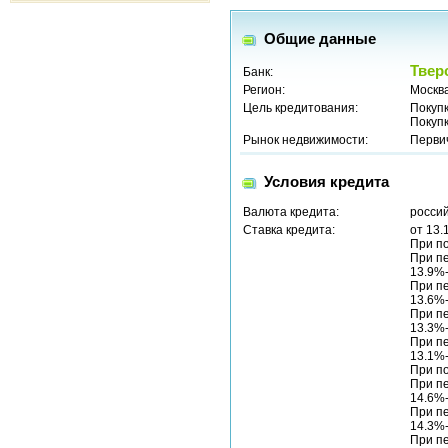
Общие данные
Твер
Банк:
Регион:
Москв
Цель кредитования:
Покуп
Покуп
Рынок недвижимости:
Перви
Условия кредита
Валюта кредита:
россий
Ставка кредита:
от 13.
При по
При п
13.9%-
При п
13.6%-
При п
13.3%-
При п
13.1%-
При по
При п
14.6%-
При п
14.3%-
При п