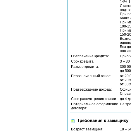
14%-14
Ставк
подтв
При п
банка 
При м
100-15
При м
150-2
Возмо
однов
Без до
повыш
Обеспечение кредита:
Приоб
Срок кредита
3 – 30
Размер кредита:
300 00
до 500
Первоначальный взнос:
от 20.
от 20%
от 30%
Подтверждение дохода:
Офици
Справ
Срок рассмотрения заявки:
до 4 д
Нотариальное оформление
Не тр
договора:
Требования к заемщику
Возраст заемщика:
18 – 6