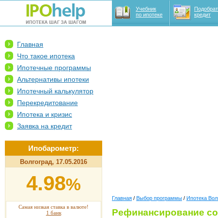
Учебник
Подобрат
по ипотеке
кредит
Главная
Что такое ипотека
Ипотечные программы
Альтернативы ипотеки
Ипотечный калькулятор
Перекредитование
Ипотека и кризис
Заявка на кредит
Ипобарометр:
Волгоград, 17.05.2016
4.98
%
Главная
/
Выбор программы
/
Ипотека Вол
Самая низкая ставка в валюте!
Рефинансирование со
1 банк