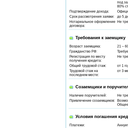
под за
80% ст
Подтверждение дохода:
Офици
Срок рассмотрения заявки:
до 5 д
Нотариальное оформление
Не тр
договора:
Требования к заемщику
Возраст заемщика:
21 – 6
Гражданство РФ:
Требу
Регистрация по месту
Не тр
получения кредита:
Общий трудовой стаж:
от 1 г
Трудовой стаж на
от 3 м
последнем месте:
Созаемщики и поручите
Наличие поручителей:
Не тр
Привлечение созаемщиков:
Возмо
Общее 
Условия погашения кред
Платежи:
Аннуи