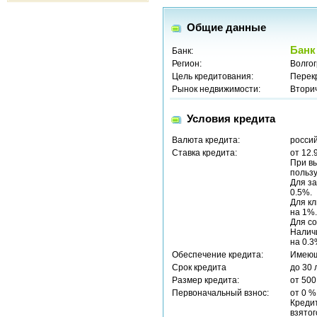
Общие данные
Банк
Банк:
Регион:
Волгог
Цель кредитования:
Перек
Рынок недвижимости:
Втори
Условия кредита
Валюта кредита:
россий
Ставка кредита:
от 12.
При вы
пользу
Для за
0.5%.
Для кл
на 1%.
Для со
Наличи
на 0.
Обеспечение кредита:
Имеющ
Срок кредита
до 30 
Размер кредита:
от 500
Первоначальный взнос:
от 0 %
Креди
взятог