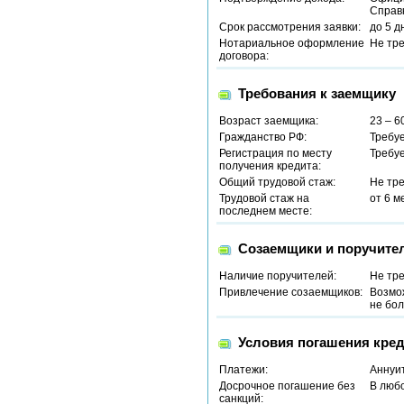
Справ
Срок рассмотрения заявки:
до 5 д
Нотариальное оформление
Не тр
договора:
Требования к заемщику
Возраст заемщика:
23 – 6
Гражданство РФ:
Требу
Регистрация по месту
Требу
получения кредита:
Общий трудовой стаж:
Не тр
Трудовой стаж на
от 6 м
последнем месте:
Созаемщики и поручите
Наличие поручителей:
Не тр
Привлечение созаемщиков:
Возмо
не бол
Условия погашения кред
Платежи:
Аннуи
Досрочное погашение без
В люб
санкций: