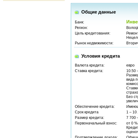
Общие данные
Инве
Банк:
Регион:
Вологд
Цель кредитования:
Ремон
Нецел
Рынок недвижимости:
Втори
Условия кредита
Валюта кредита:
евро
Ставка кредита:
10.50 
Размер
вида п
комисс
Ставк
страхо
Без ст
увели
Обеспечение кредита:
Имеющ
Срок кредита
1 – 10
Размер кредита:
7 700 
Первоначальный взнос:
от 0 %
Кредит
оцено
Подтверждение дохода:
Офици