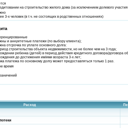
ется
едитовании на строительство жилого дома (за исключением долевого участия
жно
ее 3-х человек (в т.ч. не состоящих в родственных отношениях)
ита
ренцированные
ны и аннуитетные платежи (по выбору клиента);
на отсрочка по уплате основного долга:
ериод строительства объекта недвижимости, но не более чем на 3 года;
рождении ребенка (детей) в период действия кредитного договора/договора о
ождения до достижения им/ими возраста 3-х лет;
ка платежа по основному долгу может предоставляться только 1 раз.
ое время
граничений
Расход
Пе
потеки