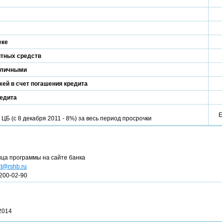
еке
итных средств
аличными
ей в счет погашения кредита
редита
Б (с 8 декабря 2011 - 8%) за весь период просрочки
ица программы на сайте банка
nt@rshb.ru
200-02-90
2014