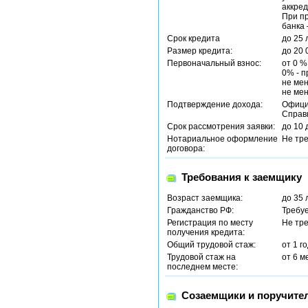
аккред
При п
банка 
Срок кредита
до 25 
Размер кредита:
до 20 
Первоначальный взнос:
от 0 %
0% - п
не ме
не мен
Подтверждение дохода:
Офици
Справ
Срок рассмотрения заявки:
до 10 
Нотариальное оформление
Не тр
договора:
Требования к заемщику
Возраст заемщика:
до 35 
Гражданство РФ:
Требу
Регистрация по месту
Не тр
получения кредита:
Общий трудовой стаж:
от 1 г
Трудовой стаж на
от 6 м
последнем месте:
Созаемщики и поручите