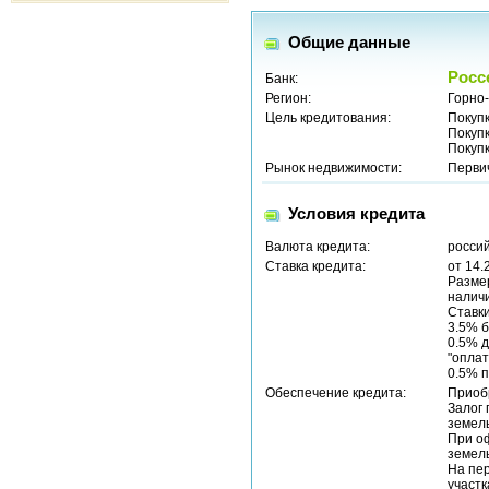
Общие данные
Росс
Банк:
Регион:
Горно-
Цель кредитования:
Покуп
Покуп
Покуп
Рынок недвижимости:
Перви
Условия кредита
Валюта кредита:
россий
Ставка кредита:
от 14.
Размер
наличи
Ставки
3.5% б
0.5% д
"оплат
0.5% п
Обеспечение кредита:
Приоб
Залог 
земель
При о
земель
На пер
участк