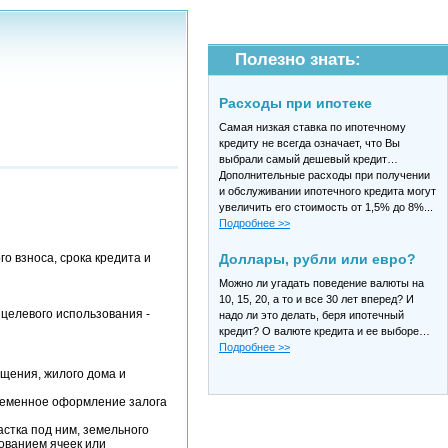
Полезно знать:
Расходы при ипотеке
Самая низкая ставка по ипотечному
кредиту не всегда означает, что Вы
выбрали самый дешевый кредит…
Дополнительные расходы при получении
и обслуживании ипотечного кредита могут
увеличить его стоимость от 1,5% до 8%...
Подробнее >>
о взноса, срока кредита и
Доллары, рубли или евро?
Можно ли угадать поведение валюты на
10, 15, 20, а то и все 30 лет вперед? И
 целевого использования -
надо ли это делать, беря ипотечный
кредит? О валюте кредита и ее выборе…
Подробнее >>
ещения, жилого дома и
ременное оформление залога
стка под ним, земельного
зованием ячеек или