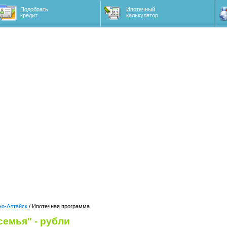
Подобрать
Ипотечный
кредит
калькулятор
но-Алтайск
/ Ипотечная программа
емья" - рубли