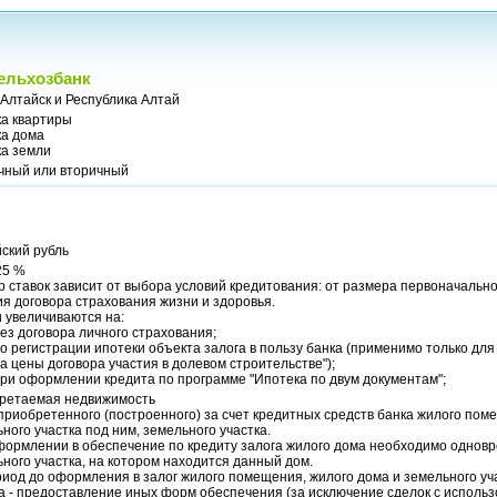
ельхозбанк
Алтайск и Республика Алтай
ка квартиры
ка дома
ка земли
чный или вторичный
ский рубль
25 %
 ставок зависит от выбора условий кредитования: от размера первоначальног
я договора страхования жизни и здоровья.
 увеличиваются на:
ез договора личного страхования;
о регистрации ипотеки объекта залога в пользу банка (применимо только для
а цены договора участия в долевом строительстве");
ри оформлении кредита по программе "Ипотека по двум документам";
ретаемая недвижимость
приобретенного (построенного) за счет кредитных средств банка жилого пом
ного участка под ним, земельного участка.
формлении в обеспечение по кредиту залога жилого дома необходимо однов
ного участка, на котором находится данный дом.
иод до оформления в залог жилого помещения, жилого дома и земельного уча
а - предоставление иных форм обеспечения (за исключение сделок с исполь