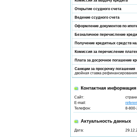
Комиссия за выдачу кредита
Открытие ссудного счета
Ведение ссудного счета
Оформление документов по ипот
Безналичное перечисление кред
Получение кредитных средств н
Комиссия за перечисление платеж
Плата за досрочное погашение к
Санкции за просрочку погашения
двойная ставка рефинансирования Ц
Контактная информация
Сайт:
стран
E-mail:
refere
Телефон:
8-800-
Актуальность данных
Дата:
29.12.