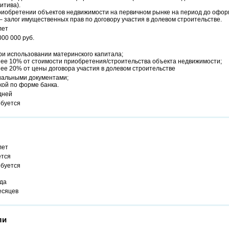
итива).
риобретении объектов недвижимости на первичном рынке на период до офор
– залог имущественных прав по договору участия в долевом строительстве.
лет
000 000 руб.
ри использовании материнского капитала;
нее 10% от стоимости приобретения/строительства объекта недвижимости;
ее 20% от цены договора участия в долевом строительстве
альными документами;
кой по форме банка.
дней
ебуется
лет
ется
ебуется
ода
есяцев
ли