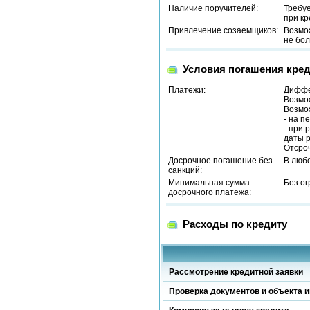
Наличие поручителей:
Требу
при кр
Привлечение созаемщиков:
Возмо
не бол
Условия погашения кред
Платежи:
Диффе
Возмож
Возмож
- на п
- при 
даты р
Отсроч
Досрочное погашение без
В люб
санкций:
Минимальная сумма
Без о
досрочного платежа:
Расходы по кредиту
Рассмотрение кредитной заявки
Проверка документов и объекта и