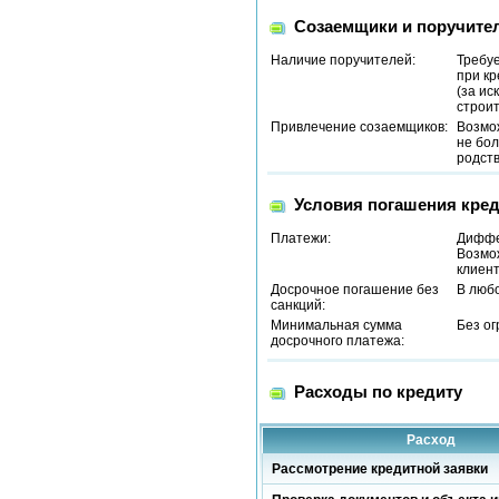
Созаемщики и поручите
Наличие поручителей:
Требу
при кр
(за ис
строит
Привлечение созаемщиков:
Возмо
не бол
родст
Условия погашения кред
Платежи:
Диффе
Возмо
клиент
Досрочное погашение без
В люб
санкций:
Минимальная сумма
Без о
досрочного платежа:
Расходы по кредиту
Расход
Рассмотрение кредитной заявки