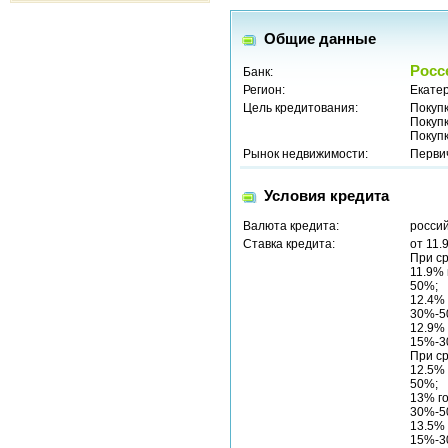
Общие данные
Росс
Банк:
Регион:
Екатер
Цель кредитования:
Покуп
Покуп
Покуп
Рынок недвижимости:
Перви
Условия кредита
Валюта кредита:
россий
Ставка кредита:
от 11.
При ср
11.9%
50%;
12.4%
30%-5
12.9%
15%-3
При ср
12.5%
50%;
13% г
30%-5
13.5%
15%-3