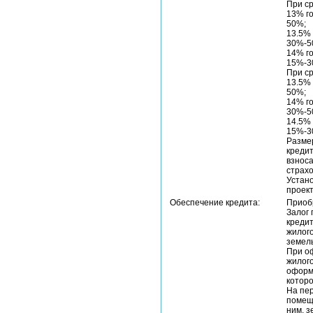
При ср
13% г
50%;
13.5%
30%-5
14% г
15%-3
При ср
13.5%
50%;
14% г
30%-5
14.5%
15%-3
Размер
кредит
взноса
страхо
Устано
проект
Обеспечение кредита:
Приоб
Залог 
креди
жилого
земель
При о
жилог
оформл
котор
На пе
помеще
ним, з