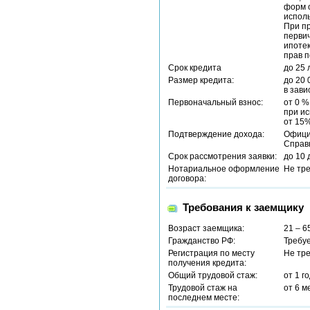
форм о
исполь
При п
перви
ипотек
прав п
Срок кредита
до 25 
Размер кредита:
до 20 
в зави
Первоначальный взнос:
от 0 %
при ис
от 15%
Подтверждение дохода:
Офици
Справ
Срок рассмотрения заявки:
до 10 
Нотариальное оформление
Не тр
договора:
Требования к заемщику
Возраст заемщика:
21 – 6
Гражданство РФ:
Требу
Регистрация по месту
Не тр
получения кредита:
Общий трудовой стаж:
от 1 г
Трудовой стаж на
от 6 м
последнем месте: