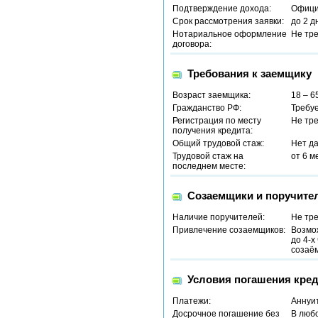
Подтверждение дохода:
Офици
Срок рассмотрения заявки:
до 2 д
Нотариальное оформление
Не тр
договора:
Требования к заемщику
Возраст заемщика:
18 – 6
Гражданство РФ:
Требу
Регистрация по месту
Не тр
получения кредита:
Общий трудовой стаж:
Нет д
Трудовой стаж на
от 6 м
последнем месте:
Созаемщики и поручите
Наличие поручителей:
Не тр
Привлечение созаемщиков:
Возмо
до 4-х
созаём
Условия погашения кред
Платежи:
Аннуи
Досрочное погашение без
В люб