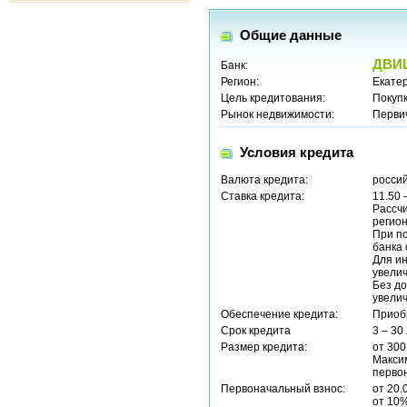
Общие данные
ДВИ
Банк:
Регион:
Екатер
Цель кредитования:
Покуп
Рынок недвижимости:
Перви
Условия кредита
Валюта кредита:
россий
Ставка кредита:
11.50 
Рассчи
регион
При п
банка 
Для и
увели
Без до
увели
Обеспечение кредита:
Приоб
Срок кредита
3 – 30
Размер кредита:
от 300
Максим
перво
Первоначальный взнос:
от 20.
от 10