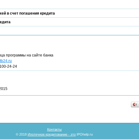
ей в счет погашения кредита
редита
ица программы на сайте банка
tb24.ru
100-24-24
2015
Контакты
© 2018
Ипотечное кредитование - это
IPOhelp.ru