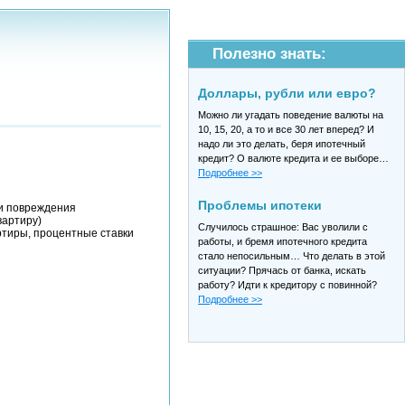
Полезно знать:
Доллары, рубли или евро?
Можно ли угадать поведение валюты на
10, 15, 20, а то и все 30 лет вперед? И
надо ли это делать, беря ипотечный
кредит? О валюте кредита и ее выборе…
Подробнее >>
Проблемы ипотеки
ли повреждения
вартиру)
Случилось страшное: Вас уволили с
ртиры, процентные ставки
работы, и бремя ипотечного кредита
стало непосильным… Что делать в этой
ситуации? Прячась от банка, искать
работу? Идти к кредитору с повинной?
Подробнее >>