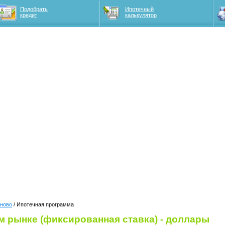
Подобрать
Ипотечный
кредит
калькулятор
аново
/ Ипотечная программа
м рынке (фиксированная ставка) - доллары