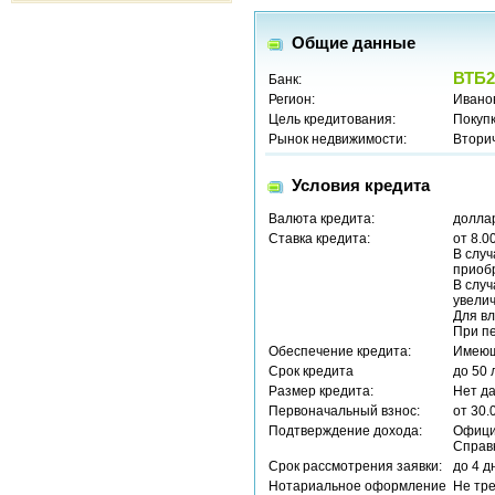
Общие данные
ВТБ2
Банк:
Регион:
Иванов
Цель кредитования:
Покуп
Рынок недвижимости:
Втори
Условия кредита
Валюта кредита:
долла
Ставка кредита:
от 8.0
В случ
приобр
В случ
увелич
Для вл
При пе
Обеспечение кредита:
Имеющ
Срок кредита
до 50 
Размер кредита:
Нет д
Первоначальный взнос:
от 30.
Подтверждение дохода:
Офици
Справ
Срок рассмотрения заявки:
до 4 д
Нотариальное оформление
Не тр