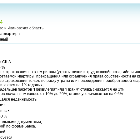
4
о и Ивановская область
ка квартиры
чный
р США
0 %
ае страхования по всем рискам (утраты жизни и трудоспособности, гибели и
етаемой квартиры, прекращения или ограничения права собственности на к
ае страхования только по риску утраты или повреждения приобретаемой ква
иваются на 1% годовых;
адельцев пакетов "Привилегия" или "Прайм" ставка снижается на 1%
рвоначальном взносе от 10% до 20%, ставки увеличивается на 0.6%.
аяся недвижимость
лет
анных
00 %
альными документами;
кой по форме банка.
ней
ебуется