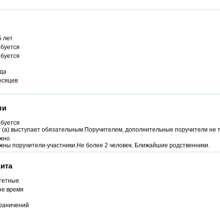
5 лет
ебуется
ебуется
ода
есяцев
ли
ебуется
г (а) выступает обязательным Поручителем, дополнительные поручители не 
жно
жны поручители-участники.Не более 2 человек. Ближайшие родственники.
ита
тетные
ое время
граничений