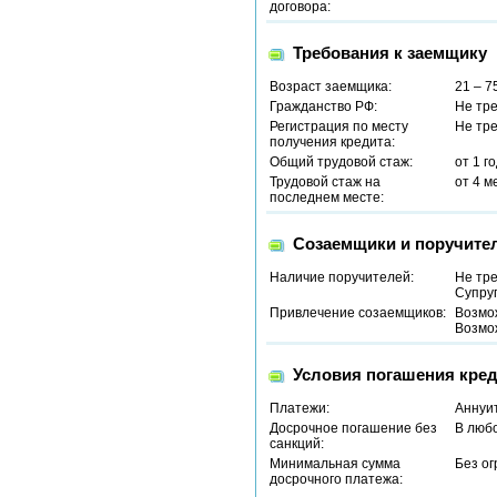
договора:
Требования к заемщику
Возраст заемщика:
21 – 7
Гражданство РФ:
Не тр
Регистрация по месту
Не тр
получения кредита:
Общий трудовой стаж:
от 1 г
Трудовой стаж на
от 4 м
последнем месте:
Созаемщики и поручите
Наличие поручителей:
Не тр
Супру
Привлечение созаемщиков:
Возмо
Возмо
Условия погашения кред
Платежи:
Аннуи
Досрочное погашение без
В люб
санкций:
Минимальная сумма
Без о
досрочного платежа: