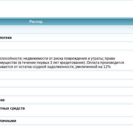
Расход
потеки
способности; недвижимости от риска повреждения и утраты; права
мущество (в течение первых 3 лет кредитования). Оплата производится
вается от остатка ссудной задолженности, увеличенной на 12%
еке
итных средств
аличными