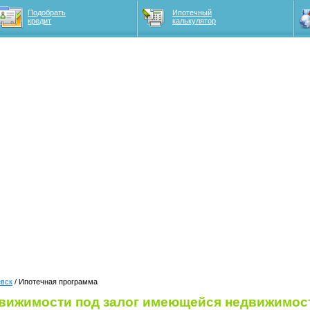
Подобрать
Ипотечный
кредит
калькулятор
евск
/ Ипотечная программа
движимости под залог имеющейся недвижимос