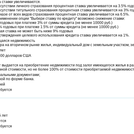
 ставки увеличиваются.
сутствии личного страхования процентная ставка увеличивается на 3.5% год
сутствии титульного страхования процентная ставка увеличивается на 3% го
казе от всех видов страхования процентная ставка увеличивается на 6.5%.
именении опции "Выбери ставку по кредиту" возможно снижение ставки:
годовых при платеже 3% от суммы кредита (не менее 10000 руб.)
% годовых при платеже 1.5% от суммы кредита (не менее 10000 руб.)
ая ставка не может быть ниже 9% годовых
тверждения целевого использования кредита ставка увеличивается на 1%.
аяся недвижимость
ра на вторичном рынке жилья, индивидуальный дом с земельным участком, з
 лет
 500 долларов США
т выдается на приобретение недвижимости под залог имеющегося жилья в ра
чной стоимости, но не более 100% от стоимости приобретаемой недвижимост
альными документами;
кой по форме банка.
ней
ебуется
5 лет
ется
ебуется