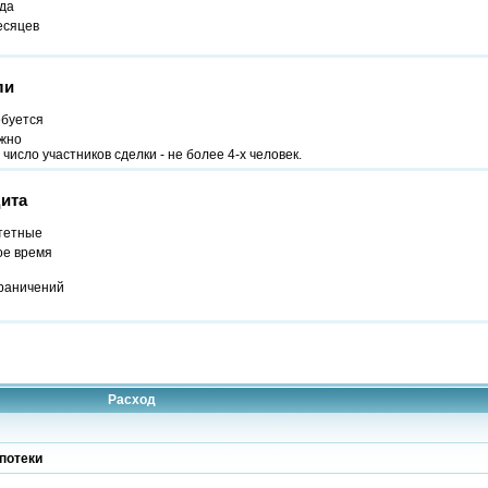
ода
есяцев
ли
ебуется
жно
число участников сделки - не более 4-х человек.
ита
тетные
ое время
граничений
Расход
потеки