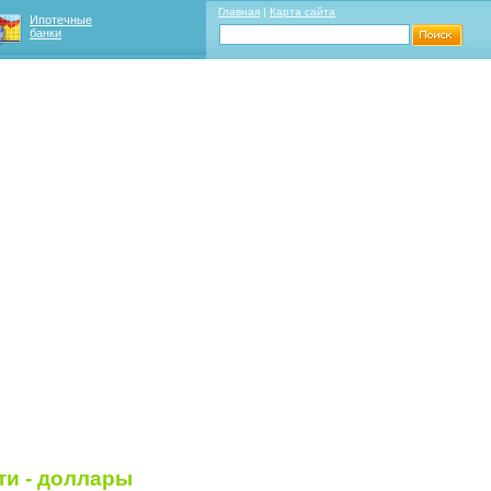
Главная
|
Карта сайта
Ипотечные
банки
ти - доллары