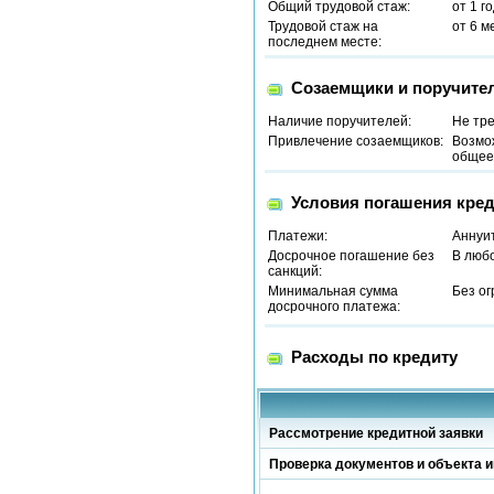
Общий трудовой стаж:
от 1 г
Трудовой стаж на
от 6 м
последнем месте:
Созаемщики и поручите
Наличие поручителей:
Не тр
Привлечение созаемщиков:
Возмо
общее 
Условия погашения кред
Платежи:
Аннуи
Досрочное погашение без
В люб
санкций:
Минимальная сумма
Без о
досрочного платежа:
Расходы по кредиту
Рассмотрение кредитной заявки
Проверка документов и объекта и