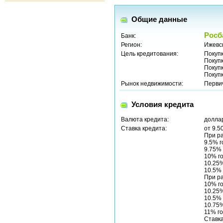
Общие данные
Росб
Банк:
Регион:
Ижевск
Цель кредитования:
Покуп
Покуп
Покуп
Покуп
Рынок недвижимости:
Перви
Условия кредита
Валюта кредита:
долла
Ставка кредита:
от 9.5
При р
9.5% г
9.75% 
10% го
10.25%
10.5% 
При р
10% го
10.25%
10.5% 
10.75%
11% го
Ставка