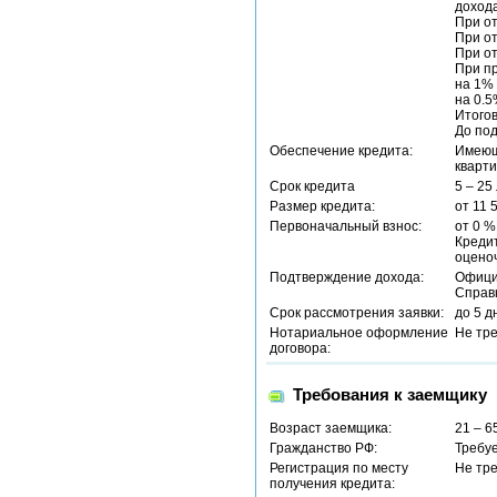
дохода
При от
При от
При от
При пр
на 1% 
на 0.5
Итогов
До под
Обеспечение кредита:
Имеющ
кварти
Срок кредита
5 – 25
Размер кредита:
от 11
Первоначальный взнос:
от 0 %
Креди
оцено
Подтверждение дохода:
Офици
Справ
Срок рассмотрения заявки:
до 5 д
Нотариальное оформление
Не тр
договора:
Требования к заемщику
Возраст заемщика:
21 – 6
Гражданство РФ:
Требу
Регистрация по месту
Не тр
получения кредита: