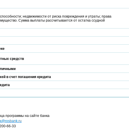
способности; недвижимости от риска повреждения и утраты; права
имущество. Сумма выплаты рассчитывается от остатка ссудной
еке
итных средств
аличными
ей в счет погашения кредита
редита
ица программы на сайте банка
x@rosbank.ru
200-66-33