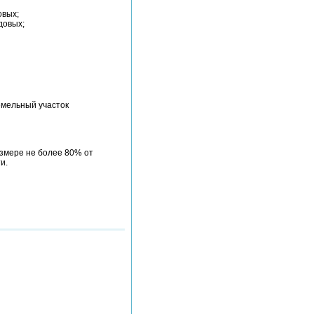
овых;
довых;
емельный участок
змере не более 80% от
и.