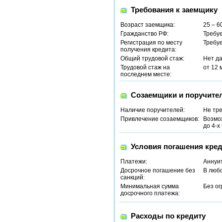
Требования к заемщику
Возраст заемщика:
25 – 6
Гражданство РФ:
Требу
Регистрация по месту
Требу
получения кредита:
Общий трудовой стаж:
Нет д
Трудовой стаж на
от 12 
последнем месте:
Созаемщики и поручите
Наличие поручителей:
Не тр
Привлечение созаемщиков:
Возмо
до 4-х
Условия погашения кред
Платежи:
Аннуи
Досрочное погашение без
В люб
санкций:
Минимальная сумма
Без о
досрочного платежа:
Расходы по кредиту