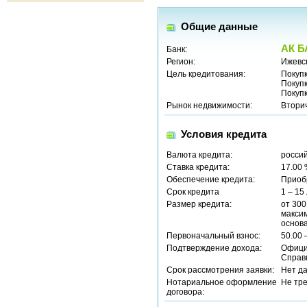
Общие данные
АК Б
Банк:
Регион:
Ижевск
Цель кредитования:
Покуп
Покуп
Покуп
Рынок недвижимости:
Втори
Условия кредита
Валюта кредита:
россий
Ставка кредита:
17.00
Обеспечение кредита:
Приоб
Срок кредита
1 – 15
Размер кредита:
от 300
макси
основ
Первоначальный взнос:
50.00 
Подтверждение дохода:
Офици
Справ
Срок рассмотрения заявки:
Нет д
Нотариальное оформление
Не тр
договора: