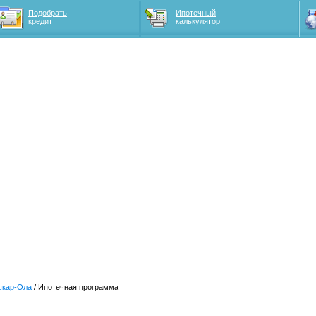
Подобрать
Ипотечный
кредит
калькулятор
шкар-Ола
/ Ипотечная программа