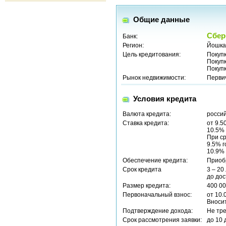
Общие данные
Сбер
Банк:
Регион:
Йошка
Цель кредитования:
Покуп
Покуп
Покуп
Рынок недвижимости:
Перви
Условия кредита
Валюта кредита:
россий
Ставка кредита:
от 9.5
10.5% 
При ср
9.5% г
10.9% 
Обеспечение кредита:
Приоб
Срок кредита
3 – 20
до до
Размер кредита:
400 00
Первоначальный взнос:
от 10.
Вносит
Подтверждение дохода:
Не тр
Срок рассмотрения заявки:
до 10 