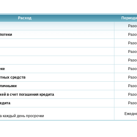
Расход
Периоди
Разо
потеки
Разо
Разо
Разо
Разо
еке
Разо
итных средств
Разо
аличными
Разо
ей в счет погашения кредита
Разо
редита
Разо
Ежедн
а каждый день просрочки