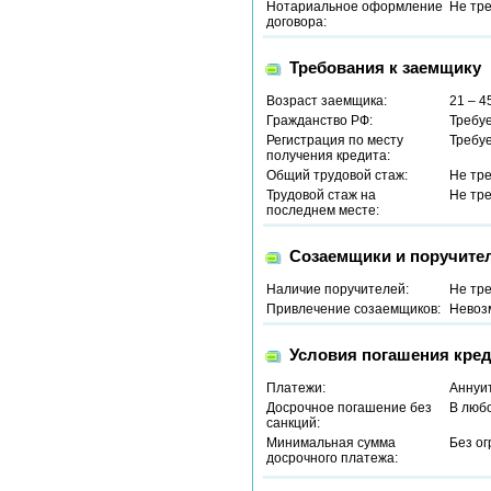
Нотариальное оформление
Не тр
договора:
Требования к заемщику
Возраст заемщика:
21 – 4
Гражданство РФ:
Требу
Регистрация по месту
Требу
получения кредита:
Общий трудовой стаж:
Не тр
Трудовой стаж на
Не тр
последнем месте:
Созаемщики и поручите
Наличие поручителей:
Не тр
Привлечение созаемщиков:
Невоз
Условия погашения кред
Платежи:
Аннуи
Досрочное погашение без
В люб
санкций:
Минимальная сумма
Без о
досрочного платежа: