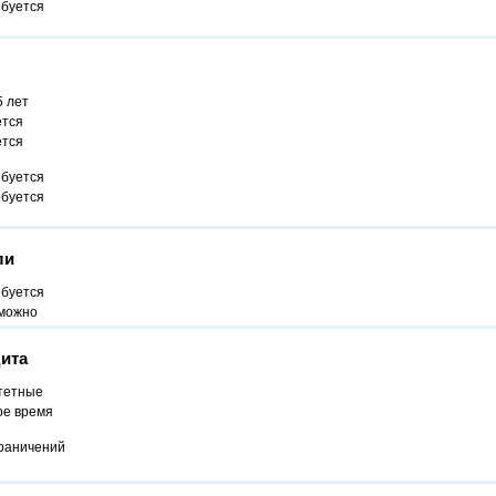
ебуется
5 лет
ется
ется
ебуется
ебуется
ли
ебуется
можно
ита
тетные
ое время
граничений