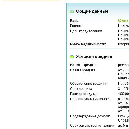
Общие данные
Связ
Банк:
Регион:
Нальч
Цель кредитования:
Покуп
Покуп
Покуп
Рынок недвижимости:
Втори
Условия кредита
Валюта кредита:
россий
Ставка кредита:
от 28.
При п
банка 
Обеспечение кредита:
Приоб
Срок кредита
3 – 15
Размер кредита:
400 00
Первоначальный взнос:
от 0 %
от 0% 
офици
от 10%
Подтверждение дохода:
Офици
Справ
Срок рассмотрения заявки:
до 5 д