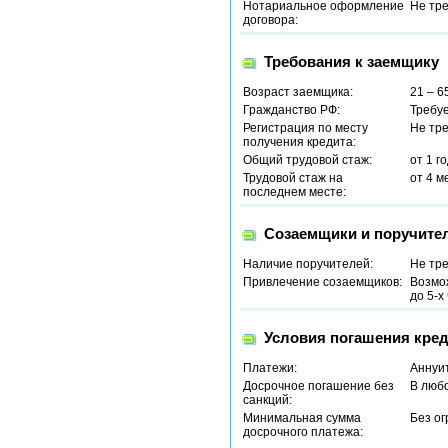
Нотариальное оформление
Не тр
договора:
Требования к заемщику
Возраст заемщика:
21 – 6
Гражданство РФ:
Требу
Регистрация по месту
Не тр
получения кредита:
Общий трудовой стаж:
от 1 г
Трудовой стаж на
от 4 м
последнем месте:
Созаемщики и поручите
Наличие поручителей:
Не тр
Привлечение созаемщиков:
Возмо
до 5-х
Условия погашения кред
Платежи:
Аннуи
Досрочное погашение без
В люб
санкций:
Минимальная сумма
Без о
досрочного платежа: