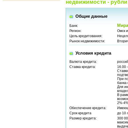
недвижимости - рубли
Общие данные
Мира
Банк:
Регион:
Омск и
Цель кредитования:
Нецел
Рынок недвижимости:
Втори
Условия кредита
Валюта кредита:
россий
Ставка кредита:
16.00 
Ставк
подтв
При п
банка 
Для и
владел
В рамк
возмож
2%-4%
Обеспечение кредита:
Имеющ
Срок кредита
до 10 
Размер кредита:
300 00
максим
выдач