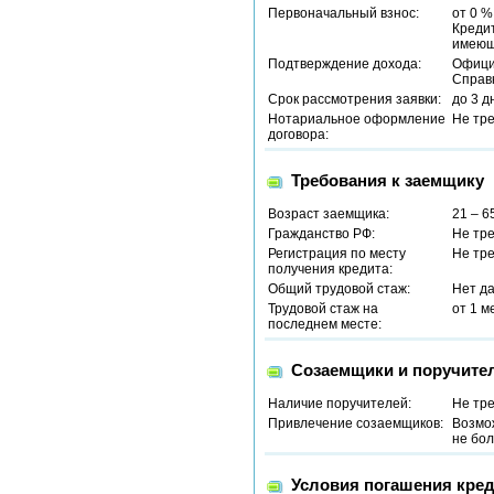
Первоначальный взнос:
от 0 %
Креди
имеющ
Подтверждение дохода:
Офици
Справ
Срок рассмотрения заявки:
до 3 д
Нотариальное оформление
Не тр
договора:
Требования к заемщику
Возраст заемщика:
21 – 6
Гражданство РФ:
Не тр
Регистрация по месту
Не тр
получения кредита:
Общий трудовой стаж:
Нет д
Трудовой стаж на
от 1 м
последнем месте:
Созаемщики и поручите
Наличие поручителей:
Не тр
Привлечение созаемщиков:
Возмо
не бол
Условия погашения кред