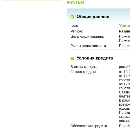
жилья
Общие данные
Урал
Банк:
Регион:
Рязань
Цель кредитования:
Покуп
Покуп
Рынок недвижимости:
Перви
Условия кредита
Валюта кредита:
россий
Ставка кредита:
от 13.
от 12.
собств
от 12%
собст
Ставк
подтв
В рамк
возмож
годовы
По акц
ставка
несов
Обеспечение кредита:
Приоб