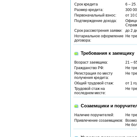
Срок кредита
6 – 25
Размер кредита:
300 00
Первоначальный взнос:
от 10.
Подтверждение дохода:
Офици
Справ
Срок рассмотрения заявки:
до 2 д
Нотариальное оформление
Не тр
договора:
Требования к заемщику
Возраст заемщика:
21 – 6
Гражданство РФ:
Не тр
Регистрация по месту
Не тр
получения кредита:
Общий трудовой стаж:
от 1 г
Трудовой стаж на
Не тр
последнем месте:
Созаемщики и поручите
Наличие поручителей:
Не тр
Привлечение созаемщиков:
Возмо
Не бол