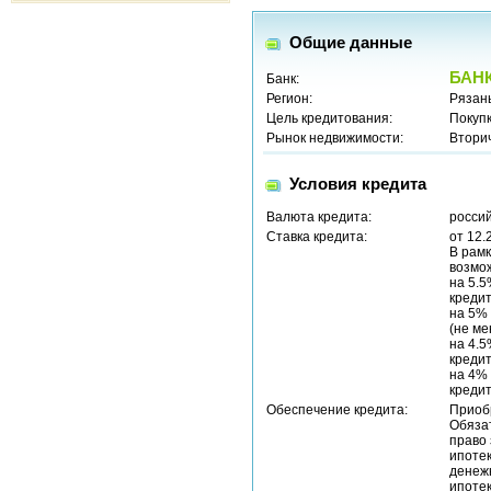
Общие данные
БАНК
Банк:
Регион:
Рязань
Цель кредитования:
Покуп
Рынок недвижимости:
Втори
Условия кредита
Валюта кредита:
россий
Ставка кредита:
от 12.
В рамк
возмож
на 5.5
кредит
на 5% 
(не ме
на 4.5
кредит
на 4%
кредит
Обеспечение кредита:
Приоб
Обяза
право
ипотек
денеж
ипотек