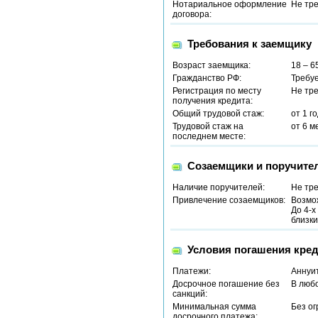
Нотариальное оформление
Не тр
договора:
Требования к заемщику
Возраст заемщика:
18 – 6
Гражданство РФ:
Требу
Регистрация по месту
Не тр
получения кредита:
Общий трудовой стаж:
от 1 г
Трудовой стаж на
от 6 м
последнем месте:
Созаемщики и поручите
Наличие поручителей:
Не тр
Привлечение созаемщиков:
Возмо
До 4-х
близки
Условия погашения кред
Платежи:
Аннуи
Досрочное погашение без
В люб
санкций:
Минимальная сумма
Без о
досрочного платежа: