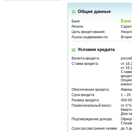
Общие данные
Банк
Банк:
Регион:
Сарат
Цель кредитования:
Нецел
Рынок недвижимости:
Втори
Условия кредита
Валюта кредита:
россий
Ставка кредита:
от 16.
от 16.
Ставки
кредит
Опции
клиент
Обеспечение кредита:
Имеющ
Срок кредита
1 – 20
Размер кредита:
450 00
Первоначальный взнос:
от 0 %
Кварти
Дом за
Подтверждение дохода:
Офици
Справ
Срок рассмотрения заявки:
до 3 д