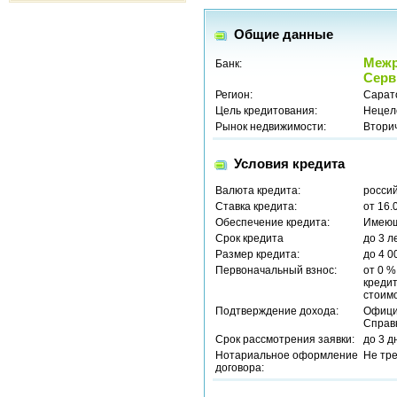
Общие данные
Межр
Банк:
Серв
Регион:
Сарат
Цель кредитования:
Нецел
Рынок недвижимости:
Втори
Условия кредита
Валюта кредита:
россий
Ставка кредита:
от 16.
Обеспечение кредита:
Имеющ
Срок кредита
до 3 л
Размер кредита:
до 4 0
Первоначальный взнос:
от 0 %
кредит
стоим
Подтверждение дохода:
Офици
Справ
Срок рассмотрения заявки:
до 3 д
Нотариальное оформление
Не тр
договора: