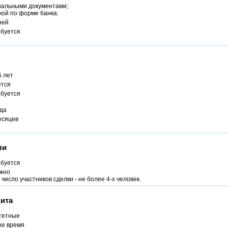
альными документами;
кой по форме банка.
ней
ебуется
5 лет
ется
ебуется
ода
есяцев
ли
ебуется
жно
число участников сделки - не более 4-х человек.
ита
тетные
ое время