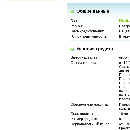
Общие данные
Росб
Банк:
Регион:
Ставр
Цель кредитования:
Нецел
Рынок недвижимости:
Втори
Условия кредита
Валюта кредита:
евро
Ставка кредита:
от 12.
Ставка
дохода
При от
При от
При от
При пр
на 1% 
на 0.5
Итогов
Обеспечение кредита:
Имеющ
кварти
Срок кредита
10 лет
Размер кредита:
от 9 0
Первоначальный взнос:
от 0 %
Кредит