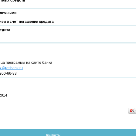
итных средств
аличными
ей в счет погашения кредита
редита
ица программы на сайте банка
x@rosbank.ru
200-66-33
2014
Контакты