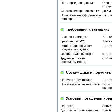
Подтверждение дохода:
Офици
Справ
Срок рассмотрения заявки:
до 5 д
Нотариальное оформление
Не тр
договора:
Требования к заемщику
Возраст заемщика:
21 – 6
Гражданство РФ:
Требу
Регистрация по месту
Не тр
получения кредита:
Общий трудовой стаж:
от 1 г
Трудовой стаж на
от 6 м
последнем месте:
Созаемщики и поручите
Наличие поручителей:
Не тр
Привлечение созаемщиков:
Возмо
общее 
Условия погашения кред
Платежи:
Аннуи
Досрочное погашение без
В люб