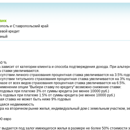
анк
ополь и Ставропольский край
евой кредит
чный
50 %
 зависит от категории клиента и способа подтверждения дохода. При альте
 ставки увеличиваются.
сутствии личного страхования процентная ставка увеличивается на 3.5% год
сутствии титульного страхования процентная ставка увеличивается на 3% го
казе от всех видов страхования процентная ставка увеличивается на 6.5%.
именении опции "Выбери ставку по кредиту" возможно снижение ставки:
годовых при платеже 3% от суммы кредита (не менее 10000 руб.)
% годовых при платеже 1.5% от суммы кредита (не менее 10000 руб.)
ая ставка не может быть ниже 9% годовых
аяся недвижимость
ра на вторичном рынке жилья, индивидуальный дом с земельным участком, з
00 евро
 выдается под залог имеющегося жилья в размере не более 50% стоимости э