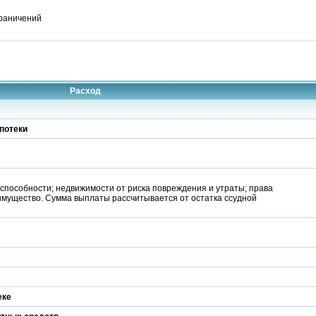
граничений
Расход
потеки
способности; недвижимости от риска повреждения и утраты; права
имущество. Сумма выплаты рассчитывается от остатка ссудной
еке