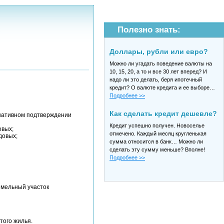
Полезно знать:
Доллары, рубли или евро?
Можно ли угадать поведение валюты на
10, 15, 20, а то и все 30 лет вперед? И
надо ли это делать, беря ипотечный
кредит? О валюте кредита и ее выборе…
Подробнее >>
Как сделать кредит дешевле?
рнативном подтверждении
Кредит успешно получен. Новоселье
овых;
отмечено. Каждый месяц кругленькая
довых;
сумма относится в банк… Можно ли
сделать эту сумму меньше? Вполне!
Подробнее >>
емельный участок
того жилья.