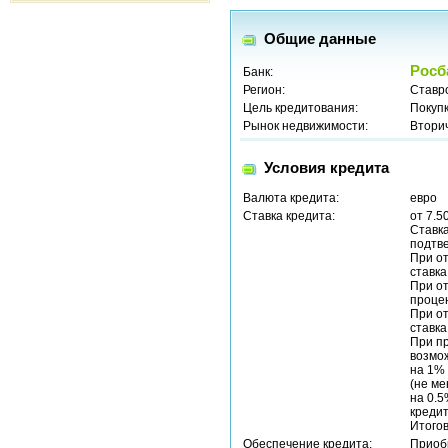
Общие данные
Росб
Банк:
Регион:
Ставр
Цель кредитования:
Покуп
Рынок недвижимости:
Втори
Условия кредита
Валюта кредита:
евро
Ставка кредита:
от 7.5
Ставка
подтв
При от
ставка
При от
процен
При от
ставка
При пр
возмож
на 1%
(не ме
на 0.5
кредит
Итогов
Обеспечение кредита:
Приоб