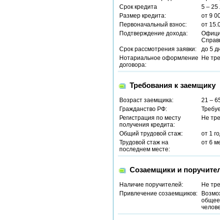
Срок кредита
5 – 25
Размер кредита:
от 9 0
Первоначальный взнос:
от 15.
Подтверждение дохода:
Офици
Справ
Срок рассмотрения заявки:
до 5 д
Нотариальное оформление
Не тр
договора:
Требования к заемщику
Возраст заемщика:
21 – 6
Гражданство РФ:
Требу
Регистрация по месту
Не тр
получения кредита:
Общий трудовой стаж:
от 1 г
Трудовой стаж на
от 6 м
последнем месте:
Созаемщики и поручите
Наличие поручителей:
Не тр
Привлечение созаемщиков:
Возмо
общее 
челове