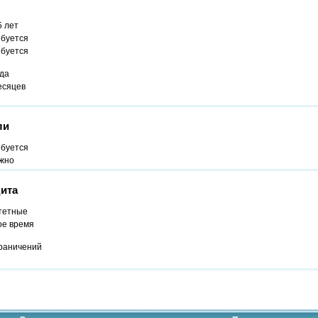
5 лет
ебуется
ебуется
ода
есяцев
ли
ебуется
жно
ита
тетные
ое время
граничений