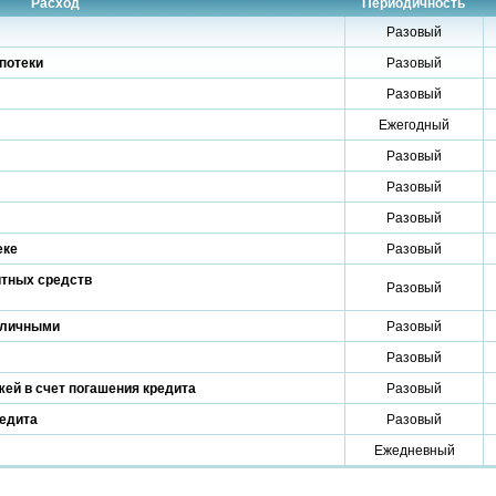
Расход
Периодичность
Разовый
потеки
Разовый
Разовый
Ежегодный
Разовый
Разовый
Разовый
еке
Разовый
итных средств
Разовый
аличными
Разовый
Разовый
ей в счет погашения кредита
Разовый
редита
Разовый
Ежедневный