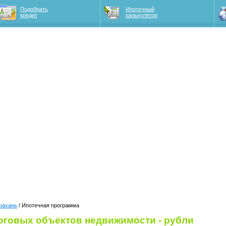
Подобрать
Ипотечный
кредит
калькулятор
рахань
/ Ипотечная программа
логовых объектов недвижимости - рубли