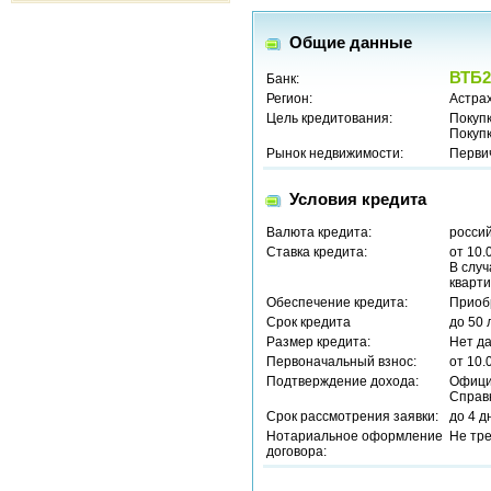
Общие данные
ВТБ2
Банк:
Регион:
Астрах
Цель кредитования:
Покуп
Покуп
Рынок недвижимости:
Перви
Условия кредита
Валюта кредита:
россий
Ставка кредита:
от 10.
В случ
кварти
Обеспечение кредита:
Приоб
Срок кредита
до 50 
Размер кредита:
Нет д
Первоначальный взнос:
от 10.
Подтверждение дохода:
Офици
Справ
Срок рассмотрения заявки:
до 4 д
Нотариальное оформление
Не тр
договора: