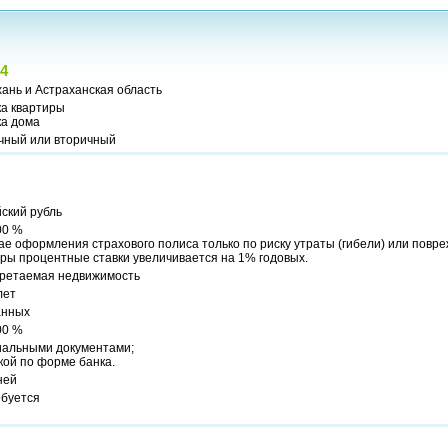
4
ань и Астраханская область
ка квартиры
ка дома
чный или вторичный
ский рубль
00 %
ае оформления страхового полиса только по риску утраты (гибели) или пов
ры процентные ставки увеличивается на 1% годовых.
ретаемая недвижимость
лет
анных
00 %
альными документами;
кой по форме банка.
ней
ебуется