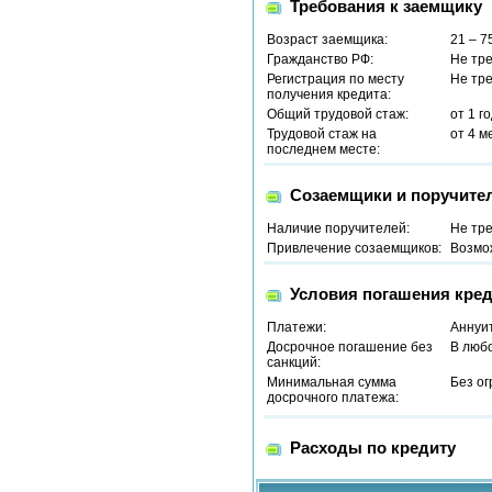
Требования к заемщику
Возраст заемщика:
21 – 7
Гражданство РФ:
Не тр
Регистрация по месту
Не тр
получения кредита:
Общий трудовой стаж:
от 1 г
Трудовой стаж на
от 4 м
последнем месте:
Созаемщики и поручите
Наличие поручителей:
Не тр
Привлечение созаемщиков:
Возмо
Условия погашения кред
Платежи:
Аннуи
Досрочное погашение без
В люб
санкций:
Минимальная сумма
Без о
досрочного платежа:
Расходы по кредиту