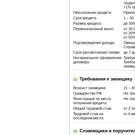
трудос
+1% пр
Обеспечение кредита:
Приоб
Срок кредита
1 – 30
Размер кредита:
до 30
Первоначальный взнос:
от 30.
от 30%
от 50%
Подтверждение дохода:
Офици
Справ
Срок рассмотрения заявки:
до 7 д
Нотариальное оформление
Требу
договора:
Требо
заемщ
Требования к заемщику
Возраст заемщика:
21 – 6
Гражданство РФ:
Не тр
Регистрация по месту
Не тр
получения кредита:
Общий трудовой стаж:
от 2 л
Трудовой стаж на
от 6 м
последнем месте:
Созаемщики и поручите