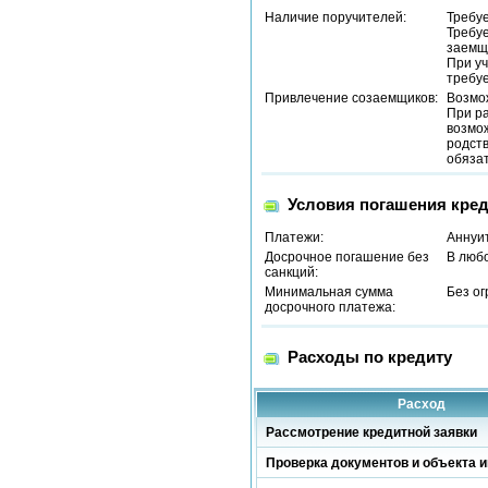
Наличие поручителей:
Требу
Требуе
заемщи
При уч
требуе
Привлечение созаемщиков:
Возмо
При р
возмож
родств
обязат
Условия погашения кред
Платежи:
Аннуи
Досрочное погашение без
В люб
санкций:
Минимальная сумма
Без о
досрочного платежа:
Расходы по кредиту
Расход
Рассмотрение кредитной заявки
Проверка документов и объекта и