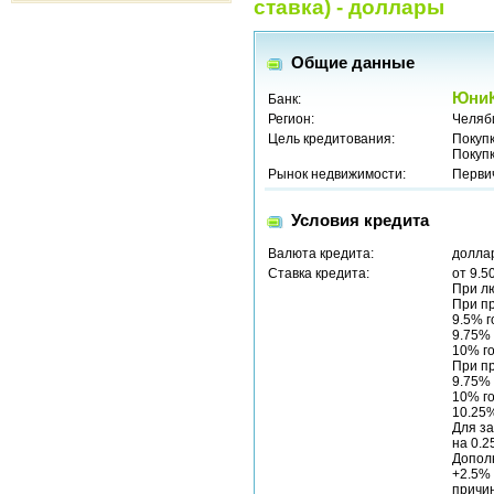
ставка) - доллары
Общие данные
ЮниК
Банк:
Регион:
Челяб
Цель кредитования:
Покуп
Покуп
Рынок недвижимости:
Перви
Условия кредита
Валюта кредита:
долла
Ставка кредита:
от 9.5
При л
При п
9.5% г
9.75% 
10% го
При п
9.75% 
10% го
10.25%
Для за
на 0.
Допол
+2.5% 
причи