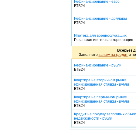
Рефинансирование - евро
ВТБ24
Рефинансирование - доллары
ВТБ24
Ипотека для военнослужащих
Рязанская ипотечная корпорация
Всерьез д
Заполните
заявку на кредит
и по
Рефинансирование - рубли
ВТБ24
Квартира на вторичном рынке
(фиксированная ставка) - рубли
ВТБ24
Квартира на первичном рынке
(фиксированная ставка) - рубли
ВТБ24
Кредит на покупку залоговых объек
недвижимости - рубли
ВТБ24