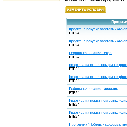
Количество ипотечных программ:
19
Программ
Кредит на покупку залоговых объе
ВТБ24
Кредит на покупку залоговых объек
ВТБ24
Рефинансирование - евро
ВТБ24
Квартира на вторичном рынке (фик
ВТБ24
Квартира на вторичном рынке (фикс
ВТБ24
Рефинансирование - доллары
ВТБ24
Квартира на первичном рынке (фик
ВТБ24
Квартира на первичном рынке (фикс
ВТБ24
Программа "Победа над формально