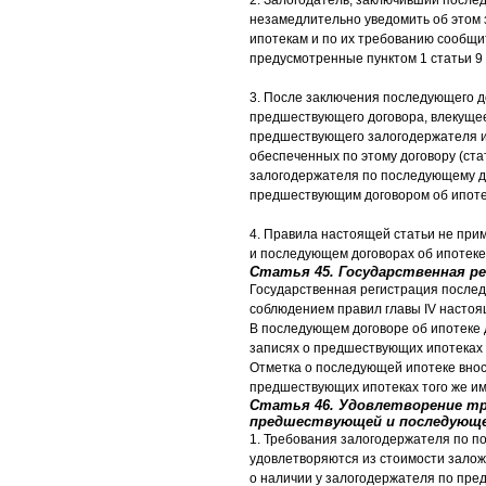
2. Залогодатель, заключивший после
незамедлительно уведомить об этом
ипотекам и по их требованию сообщи
предусмотренные пунктом 1 статьи 9
3. После заключения последующего д
предшествующего договора, влекуще
предшествующего залогодержателя и
обеспеченных по этому договору (стат
залогодержателя по последующему до
предшествующим договором об ипоте
4. Правила настоящей статьи не пр
и последующем договорах об ипотеке 
Статья 45. Государственная р
Государственная регистрация после
соблюдением правил главы IV настоя
В последующем договоре об ипотеке 
записях о предшествующих ипотеках 
Отметка о последующей ипотеке внос
предшествующих ипотеках того же и
Статья 46. Удовлетворение тр
предшествующей и последующ
1. Требования залогодержателя по п
удовлетворяются из стоимости зало
о наличии у залогодержателя по пре