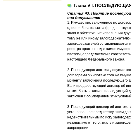
Глава VII. ПОСЛЕДУЮЩА
Статья 43. Понятие последующ
она допускается
1. Имущество, заложенное по догово
одного обязательства (предшествующ
залог в обеспечение исполнения друг
тому же или иному залогодержателю 
залогодержателей устанавливается н
реестра прав на недвижимое имущест
ипотеки, определяемом в соответстви
настоящего Федерального закона.
2. Последующая ипотека допускаетс
договорами об ипотеке того же имуще
моменту заключения последующего до
Если предшествующий договор об ипо
может быть заключен последующий до
заключен с соблюдением этих условий
3. Последующий договор об ипотеке,
установленное предшествующим дого
недействительным по иску залогоде
независимо от того, знал ли залогод
запрещении.