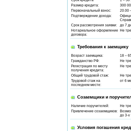
Срок кредита
1 – 30
Размер кредита:
300 00
Первоначальный взнос:
20.00 
Подтверждение дохода:
Офици
Справ
Срок рассмотрения заявки:
до 7 д
Нотариальное оформление
Не тр
договора:
Требования к заемщику
Возраст заемщика:
18 – 6
Гражданство РФ:
Не тр
Регистрация по месту
Не тр
получения кредита:
Общий трудовой стаж:
Не тр
Трудовой стаж на
от 6 м
последнем месте:
Созаемщики и поручите
Наличие поручителей:
Не тр
Привлечение созаемщиков:
Возмо
до 3-х
Условия погашения кред