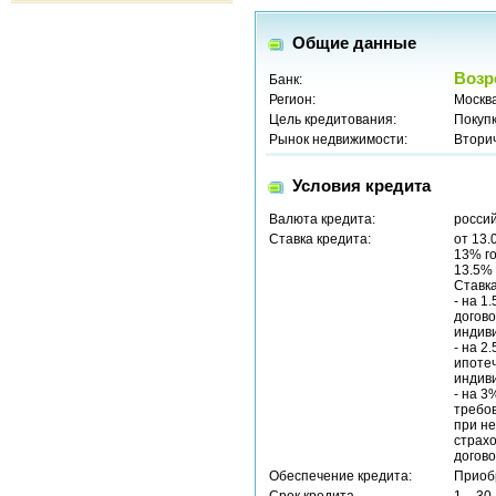
Общие данные
Возр
Банк:
Регион:
Москв
Цель кредитования:
Покуп
Рынок недвижимости:
Втори
Условия кредита
Валюта кредита:
россий
Ставка кредита:
от 13.
13% г
13.5% 
Ставка
- на 1
догово
индиви
- на 2
ипоте
индиви
- на 3
требов
при не
страх
догово
Обеспечение кредита:
Приоб