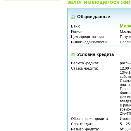
залог имеющегося жил
Общие данные
Мира
Банк:
Регион:
Москв
Цель кредитования:
Покуп
Рынок недвижимости:
Перви
Условия кредита
Валюта кредита:
россий
Ставка кредита:
12.00 
13%-14
собств
Ставк
подтв
При п
банка 
Для и
владел
В рамк
возмож
2%-4%
Обеспечение кредита:
Имеющ
Срок кредита
5 – 25
Размер кредита:
от 300