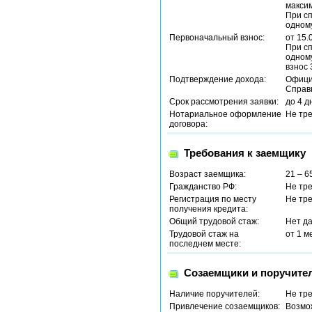
максим
При с
одному
Первоначальный взнос:
от 15.
При с
одном
взнос
Подтверждение дохода:
Офици
Справ
Срок рассмотрения заявки:
до 4 д
Нотариальное оформление
Не тр
договора:
Требования к заемщику
Возраст заемщика:
21 – 6
Гражданство РФ:
Не тр
Регистрация по месту
Не тр
получения кредита:
Общий трудовой стаж:
Нет д
Трудовой стаж на
от 1 м
последнем месте:
Созаемщики и поручите
Наличие поручителей:
Не тр
Привлечение созаемщиков:
Возмо