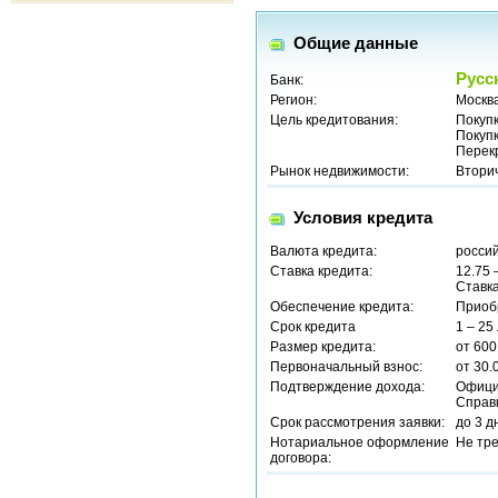
Общие данные
Русс
Банк:
Регион:
Москв
Цель кредитования:
Покуп
Покуп
Перек
Рынок недвижимости:
Втори
Условия кредита
Валюта кредита:
россий
Ставка кредита:
12.75 
Ставка
Обеспечение кредита:
Приоб
Срок кредита
1 – 25
Размер кредита:
от 600
Первоначальный взнос:
от 30.
Подтверждение дохода:
Офици
Справ
Срок рассмотрения заявки:
до 3 д
Нотариальное оформление
Не тр
договора: