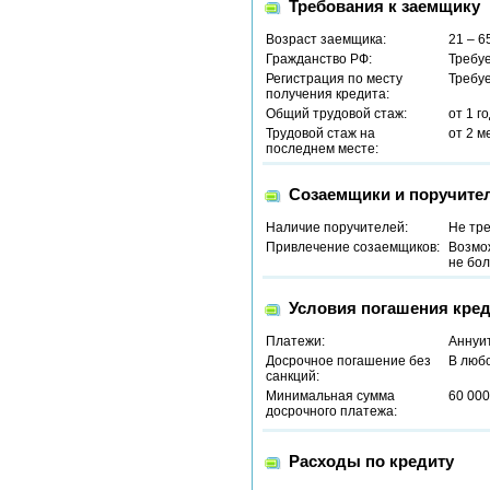
Требования к заемщику
Возраст заемщика:
21 – 6
Гражданство РФ:
Требу
Регистрация по месту
Требу
получения кредита:
Общий трудовой стаж:
от 1 г
Трудовой стаж на
от 2 м
последнем месте:
Созаемщики и поручите
Наличие поручителей:
Не тр
Привлечение созаемщиков:
Возмо
не бол
Условия погашения кред
Платежи:
Аннуи
Досрочное погашение без
В люб
санкций:
Минимальная сумма
60 000
досрочного платежа:
Расходы по кредиту