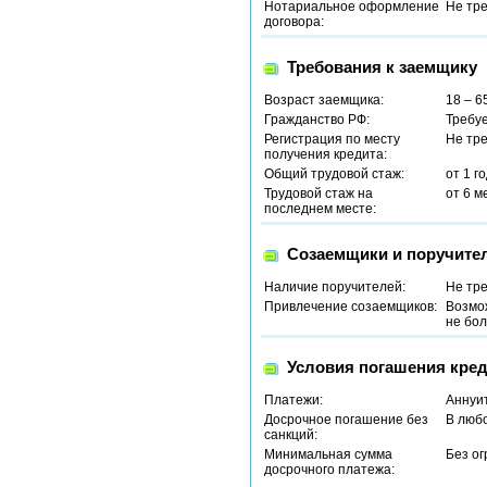
Нотариальное оформление
Не тр
договора:
Требования к заемщику
Возраст заемщика:
18 – 6
Гражданство РФ:
Требу
Регистрация по месту
Не тр
получения кредита:
Общий трудовой стаж:
от 1 г
Трудовой стаж на
от 6 м
последнем месте:
Созаемщики и поручите
Наличие поручителей:
Не тр
Привлечение созаемщиков:
Возмо
не бол
Условия погашения кред
Платежи:
Аннуи
Досрочное погашение без
В люб
санкций:
Минимальная сумма
Без о
досрочного платежа: