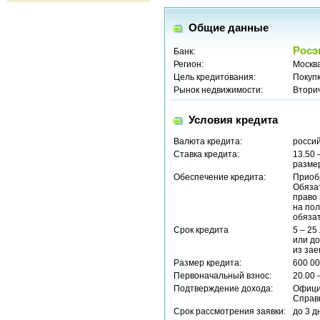
Общие данные
Росэ
Банк:
Регион:
Москв
Цель кредитования:
Покуп
Рынок недвижимости:
Втори
Условия кредита
Валюта кредита:
россий
Ставка кредита:
13.50 
размер
Обеспечение кредита:
Приоб
Обяза
право 
на по
обязат
Срок кредита
5 – 25
или до
из за
Размер кредита:
600 00
Первоначальный взнос:
20.00 
Подтверждение дохода:
Офици
Справ
Срок рассмотрения заявки:
до 3 д