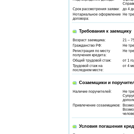
Справ
Срок рассмотрения заявки:
до 4 д
Нотариальное оформление
Не тр
договора:
Требования к заемщику
Возраст заемщика:
21 – 7
Гражданство РФ:
Не тр
Регистрация по месту
Не тр
получения кредита:
Общий трудовой стаж:
от 1 г
Трудовой стаж на
от 4 м
последнем месте:
Созаемщики и поручите
Наличие поручителей:
Не тр
Супруг
допол
Привлечение созаемщиков:
Возмо
Возмо
челов
Условия погашения кред