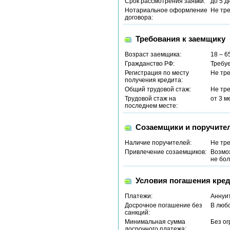
Срок рассмотрения заявки:
до 5 д
Нотариальное оформление
Не тр
договора:
Требования к заемщику
Возраст заемщика:
18 – 6
Гражданство РФ:
Требу
Регистрация по месту
Не тр
получения кредита:
Общий трудовой стаж:
Не тр
Трудовой стаж на
от 3 м
последнем месте:
Созаемщики и поручите
Наличие поручителей:
Не тр
Привлечение созаемщиков:
Возмо
не бол
Условия погашения кред
Платежи:
Аннуи
Досрочное погашение без
В люб
санкций:
Минимальная сумма
Без о
досрочного платежа: