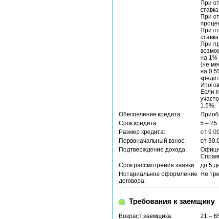
При от
ставка
При от
процен
При от
ставка
При пр
возмож
на 1%
(не ме
на 0.5
кредит
Итогов
Если 
участо
1.5%.
Обеспечение кредита:
Приоб
Срок кредита
5 – 25
Размер кредита:
от 9 0
Первоначальный взнос:
от 30.
Подтверждение дохода:
Офици
Справ
Срок рассмотрения заявки:
до 5 д
Нотариальное оформление
Не тр
договора:
Требования к заемщику
Возраст заемщика:
21 – 6