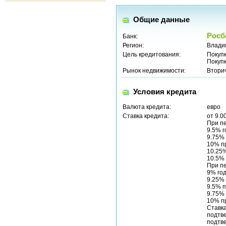
Общие данные
Росб
Банк:
Регион:
Влади
Цель кредитования:
Покуп
Покуп
Рынок недвижимости:
Втори
Условия кредита
Валюта кредита:
евро
Ставка кредита:
от 9.0
При п
9.5% г
9.75% 
10% пр
10.25%
10.5% 
При п
9% год
9.25% 
9.5% п
9.75% 
10% пр
Ставка
подтв
подтв