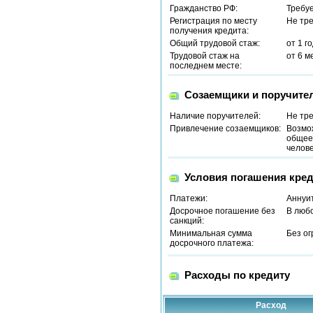
Гражданство РФ:
Требу
Регистрация по месту
Не тр
получения кредита:
Общий трудовой стаж:
от 1 г
Трудовой стаж на
от 6 м
последнем месте:
Созаемщики и поручите
Наличие поручителей:
Не тр
Привлечение созаемщиков:
Возмо
общее 
челове
Условия погашения кред
Платежи:
Аннуи
Досрочное погашение без
В люб
санкций:
Минимальная сумма
Без о
досрочного платежа:
Расходы по кредиту
Расход