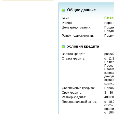
Общие данные
Связ
Банк:
Регион:
Ворон
Цель кредитования:
Покуп
Покуп
Рынок недвижимости:
Перви
Условия кредита
Валюта кредита:
россий
Ставка кредита:
от 11.
На пер
После 
Ставка
взноса
доход
страхо
комисс
Обеспечение кредита:
Приоб
Срок кредита
3 – 30
Размер кредита:
400 00
Первоначальный взнос:
от 10.
от 0% 
офици
от 10%