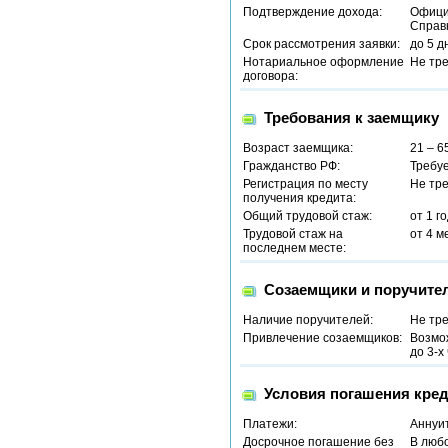
Подтверждение дохода:
Офици
Справ
Срок рассмотрения заявки:
до 5 д
Нотариальное оформление
Не тр
договора:
Требования к заемщику
Возраст заемщика:
21 – 6
Гражданство РФ:
Требу
Регистрация по месту
Не тр
получения кредита:
Общий трудовой стаж:
от 1 г
Трудовой стаж на
от 4 м
последнем месте:
Созаемщики и поручите
Наличие поручителей:
Не тр
Привлечение созаемщиков:
Возмо
до 3-х
Условия погашения кред
Платежи:
Аннуи
Досрочное погашение без
В люб