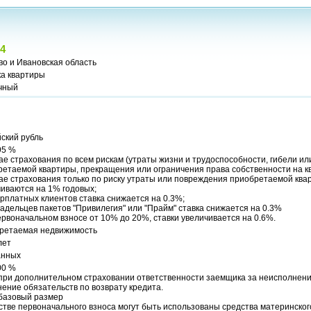
4
о и Ивановская область
ка квартиры
чный
ский рубль
95 %
ае страхования по всем рискам (утраты жизни и трудоспособности, гибели и
етаемой квартиры, прекращения или ограничения права собственности на к
ае страхования только по риску утраты или повреждения приобретаемой ква
иваются на 1% годовых;
рплатных клиентов ставка снижается на 0.3%;
адельцев пакетов "Привилегия" или "Прайм" ставка снижается на 0.3%
рвоначальном взносе от 10% до 20%, ставки увеличивается на 0.6%.
ретаемая недвижимость
лет
анных
00 %
 при дополнительном страховании ответственности заемщика за неисполнен
ение обязательств по возврату кредита.
 базовый размер
стве первоначального взноса могут быть использованы средства материнско