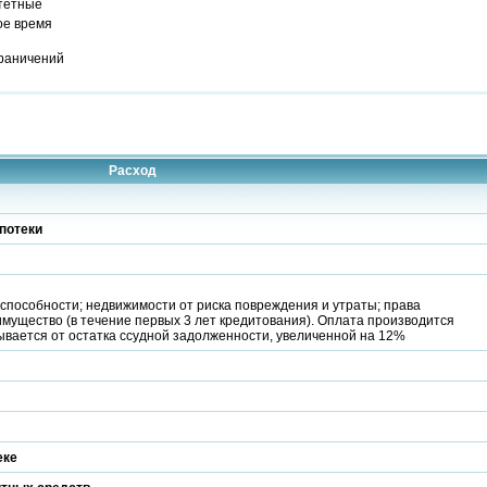
тетные
ое время
граничений
Расход
потеки
способности; недвижимости от риска повреждения и утраты; права
мущество (в течение первых 3 лет кредитования). Оплата производится
вается от остатка ссудной задолженности, увеличенной на 12%
еке