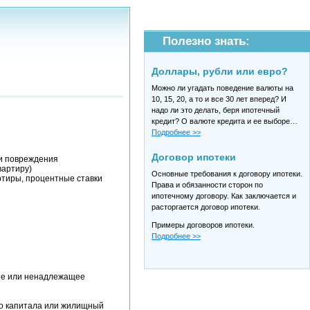
Полезно знать:
Доллары, рубли или евро?
Можно ли угадать поведение валюты на
10, 15, 20, а то и все 30 лет вперед? И
надо ли это делать, беря ипотечный
кредит? О валюте кредита и ее выборе…
Подробнее >>
Договор ипотеки
ли повреждения
вартиру)
Основные требования к договору ипотеки.
ртиры, процентные ставки
Права и обязанности сторон по
ипотечному договору. Как заключается и
расторгается договор ипотеки.
Примеры договоров ипотеки.
Подробнее >>
ие или ненадлежащее
го капитала или жилищный