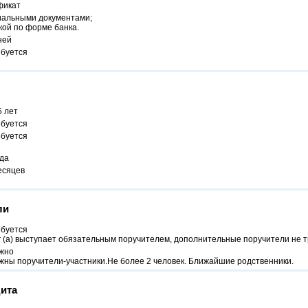
фикат
альными документами;
кой по форме банка.
ней
ебуется
5 лет
ебуется
ебуется
ода
есяцев
ли
ебуется
 (а) выступает обязательным поручителем, дополнительные поручители не 
жно
жны поручители-участники.Не более 2 человек. Ближайшие родственники.
ита