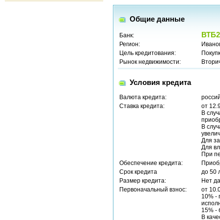
Общие данные
ВТБ2
Банк:
Регион:
Иванов
Цель кредитования:
Покуп
Рынок недвижимости:
Втори
Условия кредита
Валюта кредита:
россий
Ставка кредита:
от 12.
В случ
приобр
В случ
увелич
Для за
Для вл
При пе
Обеспечение кредита:
Приоб
Срок кредита
до 50 
Размер кредита:
Нет д
Первоначальный взнос:
от 10.
10% -
исполн
15% -
В каче