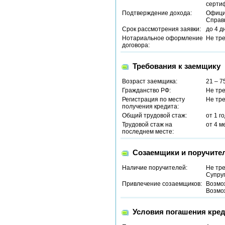
серти
Подтверждение дохода:
Офици
Справ
Срок рассмотрения заявки:
до 4 д
Нотариальное оформление
Не тр
договора:
Требования к заемщику
Возраст заемщика:
21 – 7
Гражданство РФ:
Не тр
Регистрация по месту
Не тр
получения кредита:
Общий трудовой стаж:
от 1 г
Трудовой стаж на
от 4 м
последнем месте:
Созаемщики и поручите
Наличие поручителей:
Не тр
Супруг
Привлечение созаемщиков:
Возмо
Возмо
Условия погашения кред