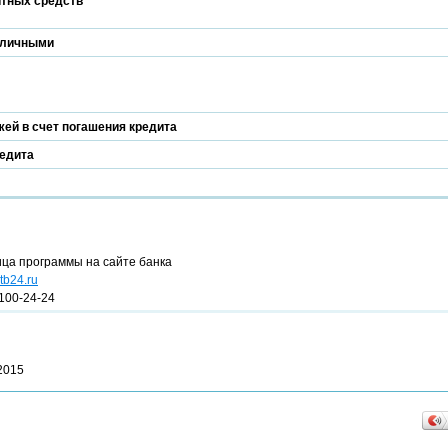
итных средств
аличными
ей в счет погашения кредита
редита
ица программы на сайте банка
tb24.ru
100-24-24
2015