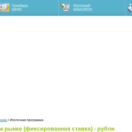
Подобрать
Ипотечный
кредит
калькулятор
аново
/ Ипотечная программа
м рынке (фиксированная ставка) - рубли