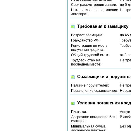
Срок рассмотрения заявки:
до 5 д
Нотариальное оформление
Не тр
договора:
Требования к заемщику
Возраст заемщика:
до 45 
Гражданство РФ:
Требу
Регистрация по месту
Требу
получения кредита:
Общий трудовой стаж:
от 3 л
Трудовой стаж на
Не тр
последнем месте:
Созаемщики и поручите
Наличие поручителей:
Не тр
Привлечение созаемщиков:
Невоз
Условия погашения кред
Платежи:
Аннуи
Досрочное погашение без
В люб
санкций:
Минимальная сумма
Без о
досрочного платежа: