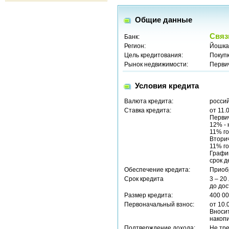
Общие данные
Связ
Банк:
Регион:
Йошка
Цель кредитования:
Покуп
Рынок недвижимости:
Перви
Условия кредита
Валюта кредита:
россий
Ставка кредита:
от 11.
Перви
12% - 
11% г
Втори
11% г
График
срок д
Обеспечение кредита:
Приоб
Срок кредита
3 – 20
до до
Размер кредита:
400 00
Первоначальный взнос:
от 10.
Вносит
накопи
Подтверждение дохода:
Не тр