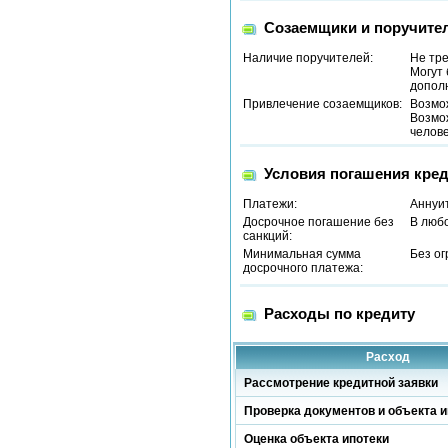
Созаемщики и поручите
Наличие поручителей:
Не тр
Могут 
допол
Привлечение созаемщиков:
Возмо
Возмо
челов
Условия погашения кред
Платежи:
Аннуи
Досрочное погашение без
В люб
санкций:
Минимальная сумма
Без о
досрочного платежа:
Расходы по кредиту
Расход
Рассмотрение кредитной заявки
Проверка документов и объекта и
Оценка объекта ипотеки