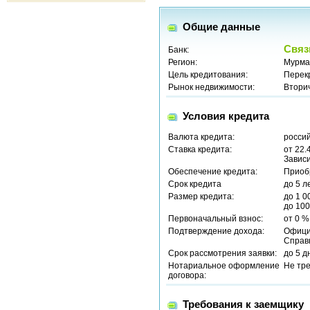
Общие данные
Связ
Банк:
Регион:
Мурма
Цель кредитования:
Перек
Рынок недвижимости:
Втори
Условия кредита
Валюта кредита:
россий
Ставка кредита:
от 22.
Зависи
Обеспечение кредита:
Приоб
Срок кредита
до 5 л
Размер кредита:
до 1 0
до 100
Первоначальный взнос:
от 0 %
Подтверждение дохода:
Офици
Справ
Срок рассмотрения заявки:
до 5 д
Нотариальное оформление
Не тр
договора:
Требования к заемщику