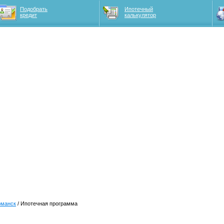
Подобрать
Ипотечный
кредит
калькулятор
рманск
/ Ипотечная программа