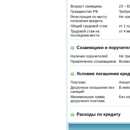
Возраст заемщика:
23 – 6
Гражданство РФ:
Требу
Регистрация по месту
Не тр
получения кредита:
Общий трудовой стаж:
от 1 г
Трудовой стаж на
от 4 м
последнем месте:
Созаемщики и поручите
Наличие поручителей:
Не тр
Привлечение созаемщиков:
Возмо
Условия погашения кред
Платежи:
Аннуи
Досрочное погашение без
В люб
санкций:
Минимальная сумма
Без о
досрочного платежа:
Расходы по кредиту