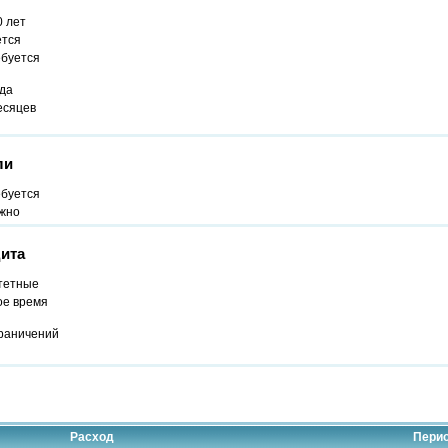
0 лет
ется
ебуется
ода
есяцев
ли
ебуется
жно
ита
тетные
ое время
граничений
Расход
Пери