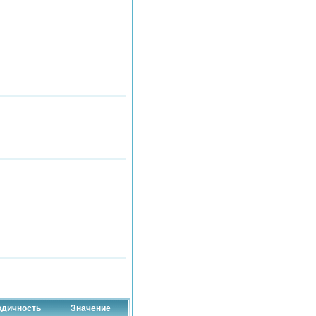
одичность
Значение