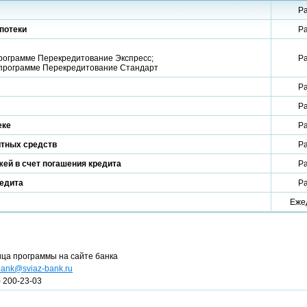
Р
потеки
Р
о программе Перекредитование Экспресс;
Р
 по программе Перекредитование Стандарт
Р
Р
еке
Р
итных средств
Р
ей в счет погашения кредита
Р
редита
Р
Еже
ица программы на сайте банка
bank@sviaz-bank.ru
) 200-23-03