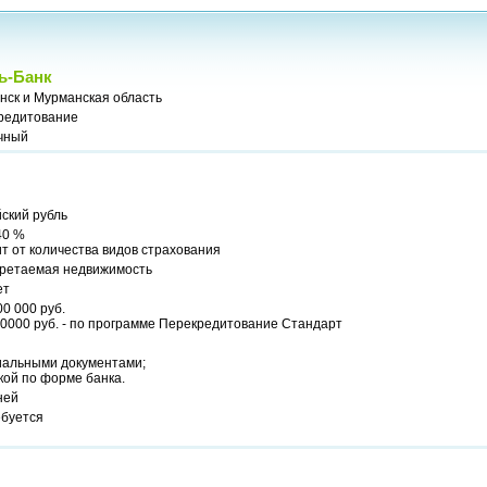
ь-Банк
нск и Мурманская область
редитование
чный
ский рубль
40 %
т от количества видов страхования
ретаемая недвижимость
ет
00 000 руб.
0000 руб. - по программе Перекредитование Стандарт
альными документами;
кой по форме банка.
ней
ебуется