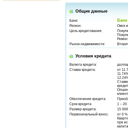
Общие данные
Банк
Банк:
Регион:
Омск и
Цель кредитования:
Покуп
Покуп
Ремон
Рынок недвижимости:
Втори
Условия кредита
Валюта кредита:
долла
Ставка кредита:
от 11.
11.74%
12.24%
Ставки
кредит
Опции
клиент
Обеспечение кредита:
Приоб
Срок кредита
1 – 20
Размер кредита:
15 00
Первоначальный взнос:
от 0 %
Кварти
при ис
капит