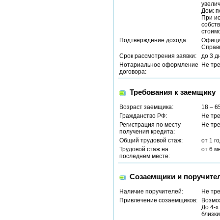
увелич
Дом: п
При ис
собств
стоим
Подтверждение дохода:
Офици
Справ
Срок рассмотрения заявки:
до 3 д
Нотариальное оформление
Не тр
договора:
Требования к заемщику
Возраст заемщика:
18 – 6
Гражданство РФ:
Не тр
Регистрация по месту
Не тр
получения кредита:
Общий трудовой стаж:
от 1 г
Трудовой стаж на
от 6 м
последнем месте:
Созаемщики и поручите
Наличие поручителей:
Не тр
Привлечение созаемщиков:
Возмо
До 4-х
близки