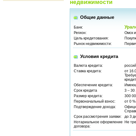
недвижимости
Общие данные
Урал
Банк:
Регион:
Омск и
Цель кредитования:
Покуп
Рынок недвижимости:
Перви
Условия кредита
Валюта кредита:
россий
Ставка кредита:
от 16.
Требу
кредит
Обеспечение кредита:
Имеющ
Срок кредита
3 – 30
Размер кредита:
300 00
Первоначальный взнос:
от 0 %
Подтверждение дохода:
Офици
Справ
Срок рассмотрения заявки:
до 3 д
Нотариальное оформление
Не тр
договора: