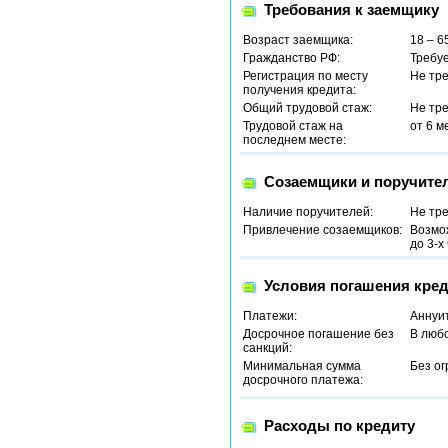
Требования к заемщику
Возраст заемщика:
18 – 6
Гражданство РФ:
Требу
Регистрация по месту
Не тр
получения кредита:
Общий трудовой стаж:
Не тр
Трудовой стаж на
от 6 м
последнем месте:
Созаемщики и поручите
Наличие поручителей:
Не тр
Привлечение созаемщиков:
Возмо
до 3-х
Условия погашения кред
Платежи:
Аннуи
Досрочное погашение без
В люб
санкций:
Минимальная сумма
Без о
досрочного платежа:
Расходы по кредиту