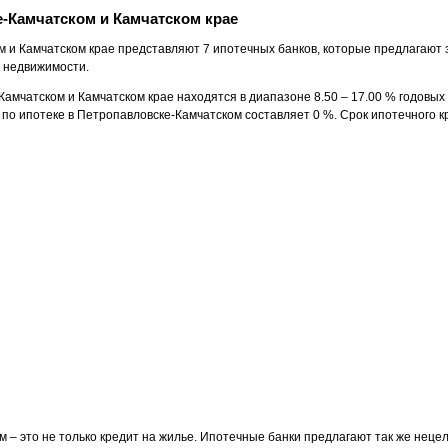
е-Камчатском и Камчатском крае
м и Камчатском крае
представляют 7 ипотечных банков, которые предлагают 
х недвижимости.
Камчатском и Камчатском крае находятся в диапазоне 8.50 – 17.00 % годовых
о ипотеке в Петропавловске-Камчатском составляет 0 %. Срок ипотечного кр
ом
– это не только кредит на жилье. Ипотечные банки предлагают так же неце