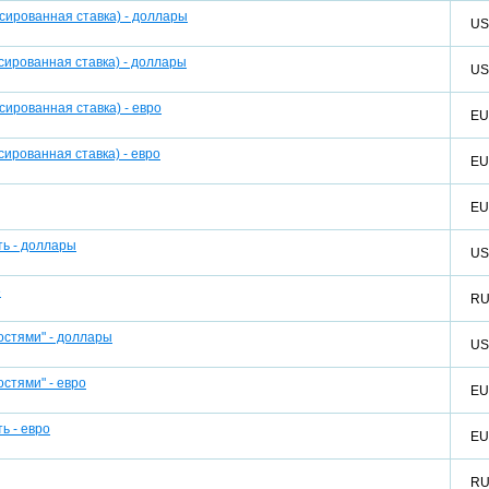
сированная ставка) - доллары
U
сированная ставка) - доллары
U
ированная ставка) - евро
E
ированная ставка) - евро
E
E
ь - доллары
U
е
R
стями" - доллары
U
стями" - евро
E
ь - евро
E
R