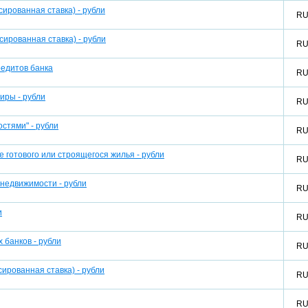
ированная ставка) - рубли
R
ированная ставка) - рубли
R
едитов банка
R
иры - рубли
R
стями" - рубли
R
 готового или строящегося жилья - рубли
R
 недвижимости - рубли
R
и
R
 банков - рубли
R
ированная ставка) - рубли
R
R