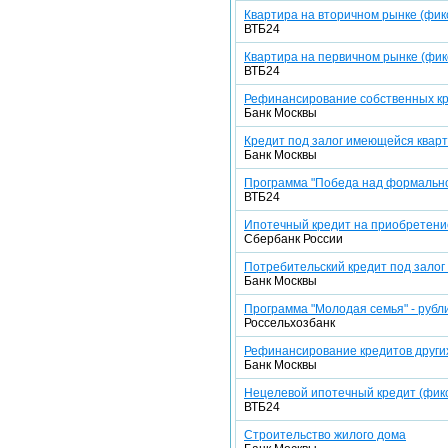
Квартира на вторичном рынке (фикс
ВТБ24
Квартира на первичном рынке (фикс
ВТБ24
Рефинансирование собственных кр
Банк Москвы
Кредит под залог имеющейся кварт
Банк Москвы
Программа "Победа над формально
ВТБ24
Ипотечный кредит на приобретение
Сбербанк России
Потребительский кредит под залог
Банк Москвы
Программа "Молодая семья" - рубл
Россельхозбанк
Рефинансирование кредитов других
Банк Москвы
Нецелевой ипотечный кредит (фикс
ВТБ24
Строительство жилого дома