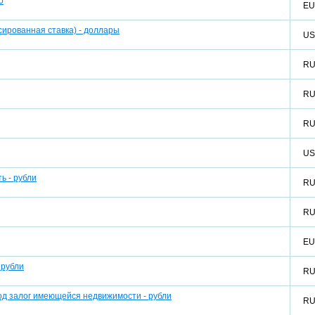
о
E
ированная ставка) - доллары
U
R
R
R
U
ь - рубли
R
R
E
 рубли
R
од залог имеющейся недвижимости - рубли
R