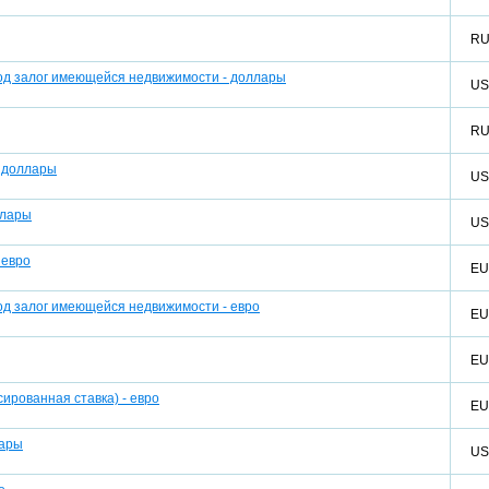
R
под залог имеющейся недвижимости - доллары
U
R
- доллары
U
ллары
U
 евро
E
од залог имеющейся недвижимости - евро
E
E
ированная ставка) - евро
E
лары
U