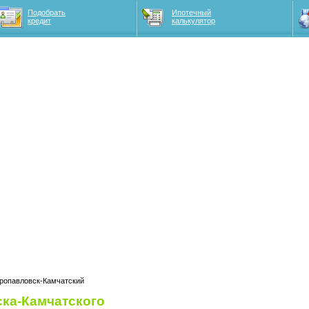
Подобрать
Ипотечный
кредит
калькулятор
тропавловск-Камчатский
ка-Камчатского