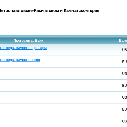
етропавловске-Камчатском и Камчатском крае
Программа / Банк
Вал
ктов недвижимости - доллары
U
тов недвижимости - евро
E
U
E
U
E
U