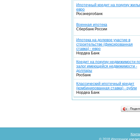
Ипотечный кредит на покупку жилья
евро
Росэнергобанк
Военная ипотека
Сбербанк России
Ипотека на долевое участие в
строительстве (фиксированная
ставка) - евро
Нордеа Банк
Кредит на покупку недвижимости п
залог имеющейся недвижимости -
доллары
Росбанк
Классический ипотечный кредит
(комбинированная ставка) - рубли
Нордеа Банк
Подел
Конта
© 2018
Ипотечное кредит