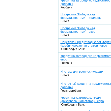
Кредит на загородную недвижимост
доллары
Росбанк
Программа "Победа над
формальностями" - доллары
ВТБ24
Программа "Победа над
формальностями" - евро
ВТБ24
Нецелевой кредит под залог кварт
(комбинированная ставка) - евро
ЮниКредит Банк
Кредит на загородную недвижимост
евро
Росбанк
Ипотека для военнослужащих
ВТБ24
Ипотечный кредит на покупку жилья
доллары
Росэнергобанк
Кредит на квартиру, коттедж
(фиксированная ставка) - евро
ЮниКредит Банк