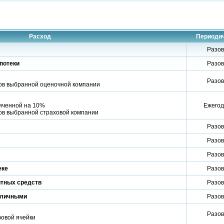
Расход
Периоди
Разо
потеки
Разо
Разо
фов выбранной оценочной компании
личенной на 10%
Ежего
ов выбранной страховой компании
Разо
Разо
Разо
еке
Разо
итных средств
Разо
аличными
Разо
Разо
фовой ячейки