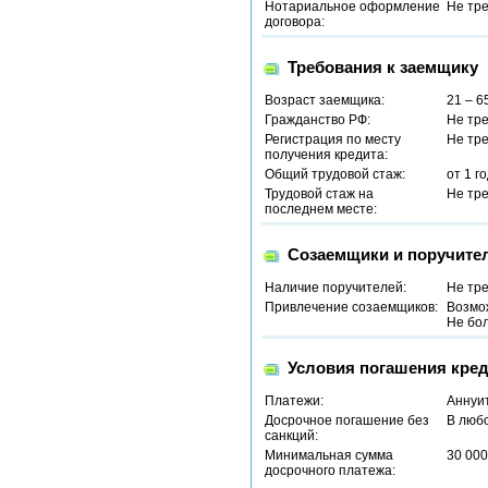
Нотариальное оформление
Не тр
договора:
Требования к заемщику
Возраст заемщика:
21 – 6
Гражданство РФ:
Не тр
Регистрация по месту
Не тр
получения кредита:
Общий трудовой стаж:
от 1 г
Трудовой стаж на
Не тр
последнем месте:
Созаемщики и поручите
Наличие поручителей:
Не тр
Привлечение созаемщиков:
Возмо
Не бол
Условия погашения кред
Платежи:
Аннуи
Досрочное погашение без
В люб
санкций:
Минимальная сумма
30 000
досрочного платежа: