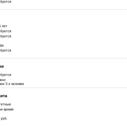
ебуется
5 лет
ебуется
ебуется
ода
ебуется
ли
ебуется
жно
ее 3-х человек
ита
тетные
ое время
 руб.