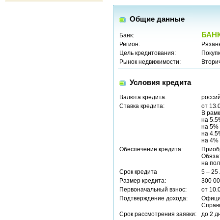
Общие данные
БАНК
Банк:
Регион:
Рязань
Цель кредитования:
Покуп
Рынок недвижимости:
Втори
Условия кредита
Валюта кредита:
россий
Ставка кредита:
от 13.
В рамк
на 5.5
на 5% 
на 4.5
на 4% 
Обеспечение кредита:
Приоб
Обяза
на пол
Срок кредита
5 – 25
Размер кредита:
300 00
Первоначальный взнос:
от 10.
Подтверждение дохода:
Офици
Справ
Срок рассмотрения заявки:
до 2 д