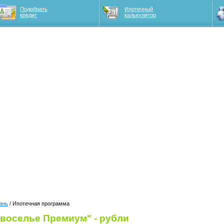
Подобрать
Ипотечный
кредит
калькулятор
ань
/ Ипотечная программа
воселье Премиум" - рубли