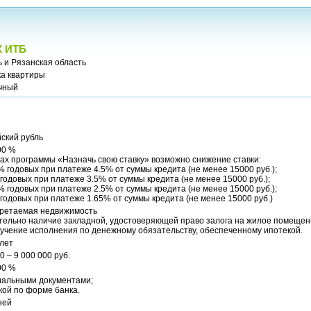
 ИТБ
 и Рязанская область
ка квартиры
чный
ский рубль
00 %
ах программы «Назначь свою ставку» возможно снижение ставки:
% годовых при платеже 4.5% от суммы кредита (не менее 15000 руб.);
годовых при платеже 3.5% от суммы кредита (не менее 15000 руб.);
% годовых при платеже 2.5% от суммы кредита (не менее 15000 руб.);
годовых при платеже 1.65% от суммы кредита (не менее 15000 руб.)
ретаемая недвижимость
тельно наличие закладной, удостоверяющей право залога на жилое помещен
учение исполнения по денежному обязательству, обеспеченному ипотекой.
 лет
0 – 9 000 000 руб.
00 %
альными документами;
кой по форме банка.
ней