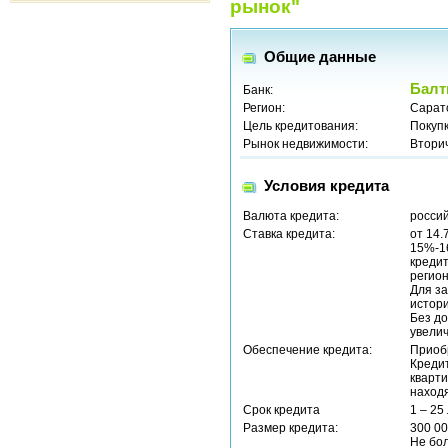
рынок"
Общие данные
Балт
Банк:
Регион:
Сарат
Цель кредитования:
Покуп
Рынок недвижимости:
Втори
Условия кредита
Валюта кредита:
россий
Ставка кредита:
от 14.
15%-16
кредит
регио
Для з
истори
Без до
увели
Обеспечение кредита:
Приоб
Креди
кварти
находя
Срок кредита
1 – 25
Размер кредита:
300 00
Не бо