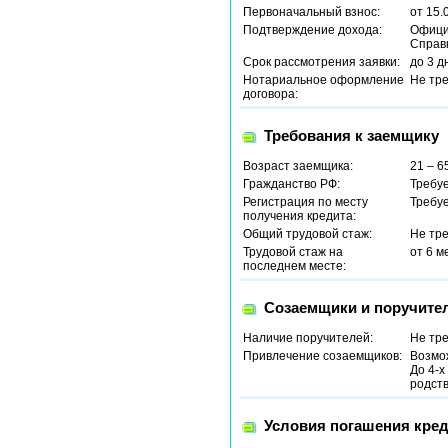
Первоначальный взнос:
от 15.
Подтверждение дохода:
Офици
Справ
Срок рассмотрения заявки:
до 3 д
Нотариальное оформление
Не тр
договора:
Требования к заемщику
Возраст заемщика:
21 – 6
Гражданство РФ:
Требу
Регистрация по месту
Требу
получения кредита:
Общий трудовой стаж:
Не тр
Трудовой стаж на
от 6 м
последнем месте:
Созаемщики и поручите
Наличие поручителей:
Не тр
Привлечение созаемщиков:
Возмо
До 4-х
родст
Условия погашения кред