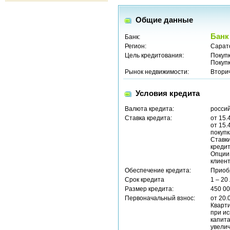
Общие данные
Банк
Банк:
Регион:
Сарат
Цель кредитования:
Покуп
Покуп
Рынок недвижимости:
Втори
Условия кредита
Валюта кредита:
россий
Ставка кредита:
от 15.
от 15.
покупк
Ставки
кредит
Опции
клиент
Обеспечение кредита:
Приоб
Срок кредита
1 – 20
Размер кредита:
450 00
Первоначальный взнос:
от 20.
Кварти
при ис
капит
увелич