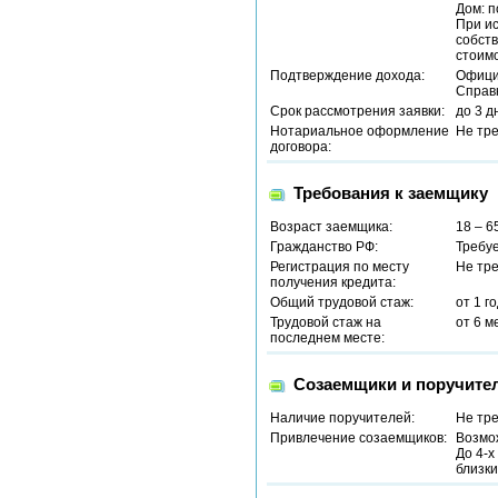
Дом: п
При ис
собств
стоим
Подтверждение дохода:
Офици
Справ
Срок рассмотрения заявки:
до 3 д
Нотариальное оформление
Не тр
договора:
Требования к заемщику
Возраст заемщика:
18 – 6
Гражданство РФ:
Требу
Регистрация по месту
Не тр
получения кредита:
Общий трудовой стаж:
от 1 г
Трудовой стаж на
от 6 м
последнем месте:
Созаемщики и поручите
Наличие поручителей:
Не тр
Привлечение созаемщиков:
Возмо
До 4-х
близки