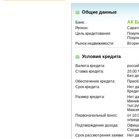
Общие данные
АК Б
Банк:
Регион:
Сарат
Цель кредитования:
Покуп
Покуп
Рынок недвижимости:
Втори
Условия кредита
Валюта кредита:
россий
Ставка кредита:
20.00
Без до
Обеспечение кредита:
Приоб
Срок кредита
Нет д
Кредит
Размер кредита:
Нет д
Миним
тыс.ру
Макси
Первоначальный взнос:
от 10.
опред
Подтверждение дохода:
Офици
Справ
Срок рассмотрения заявки:
Нет д