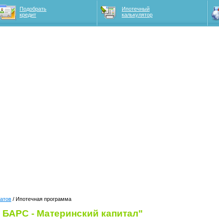
Подобрать
Ипотечный
кредит
калькулятор
атов
/ Ипотечная программа
 БАРС - Материнский капитал"