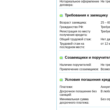
Нотариальное оформление
Не тр
договора:
Требования к заемщику
Возраст заемщика:
25 – 6
Гражданство РФ:
Требу
Регистрация по месту
Требу
получения кредита:
Общий трудовой стаж:
Нет д
Трудовой стаж на
от 12 
последнем месте:
Созаемщики и поручите
Наличие поручителей:
Не тр
Привлечение созаемщиков:
Возмо
Условия погашения кред
Платежи:
Аннуи
Досрочное погашение без
В люб
санкций:
Минимальная сумма
Без о
досрочного платежа: