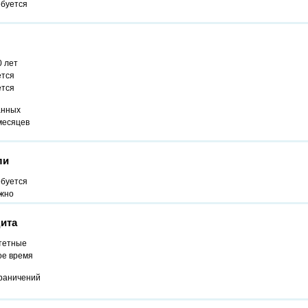
ебуется
0 лет
ется
ется
анных
месяцев
ли
ебуется
жно
ита
тетные
ое время
граничений