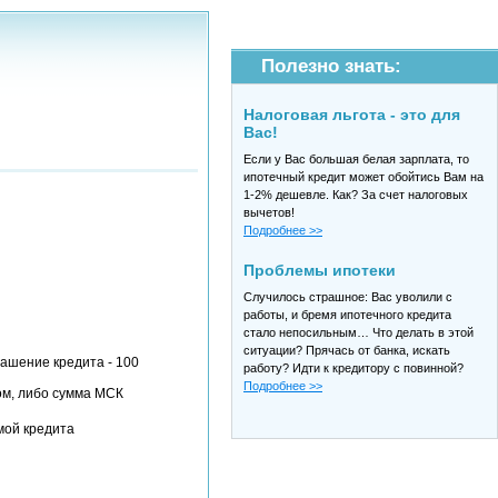
Полезно знать:
Налоговая льгота - это для
Вас!
Если у Вас большая белая зарплата, то
ипотечный кредит может обойтись Вам на
1-2% дешевле. Как? За счет налоговых
вычетов!
Подробнее >>
Проблемы ипотеки
Случилось страшное: Вас уволили с
работы, и бремя ипотечного кредита
стало непосильным… Что делать в этой
ситуации? Прячась от банка, искать
ашение кредита - 100
работу? Идти к кредитору с повинной?
Подробнее >>
ом, либо сумма МСК
мой кредита