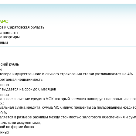
АРС
ов и Саратовская область
ка комнаты
ка квартиры
чный
ский рубль
 %
говора имущественного и личного страхования ставки увеличиваются на 4%.
ретаемая недвижимость
анных
 выдается на срок до 6 месяцев
анных
альное значение средств МСК, который заемщик планирует направить на пог
б.;
мальная сумма кредита: сумма МСК минус проценты за пользованием кредит
00 %
еляется в размере разницы между стоимостью залогового обеспечения и сум
альными документами;
кой по форме банка.
анных