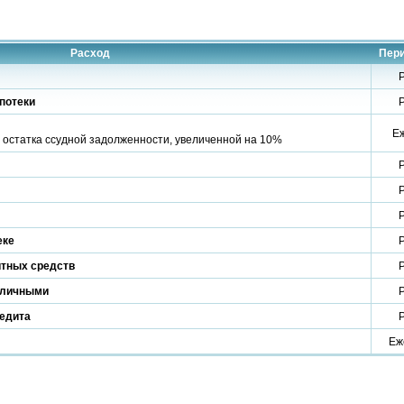
Расход
Пер
потеки
Е
 остатка ссудной задолженности, увеличенной на 10%
еке
итных средств
аличными
редита
Еж