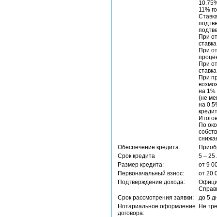
10.75%
11% го
Ставка
подтв
подтв
При от
ставка
При от
процен
При от
ставка
При пр
возмож
на 1%
(не ме
на 0.5
кредит
Итогов
По око
собств
снижа
Обеспечение кредита:
Приоб
Срок кредита
5 – 25
Размер кредита:
от 9 0
Первоначальный взнос:
от 20.
Подтверждение дохода:
Офици
Справ
Срок рассмотрения заявки:
до 5 д
Нотариальное оформление
Не тр
договора: