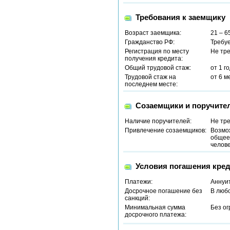
Требования к заемщику
Возраст заемщика:
21 – 6
Гражданство РФ:
Требу
Регистрация по месту
Не тр
получения кредита:
Общий трудовой стаж:
от 1 г
Трудовой стаж на
от 6 м
последнем месте:
Созаемщики и поручите
Наличие поручителей:
Не тр
Привлечение созаемщиков:
Возмо
общее 
челове
Условия погашения кред
Платежи:
Аннуи
Досрочное погашение без
В люб
санкций:
Минимальная сумма
Без о
досрочного платежа: