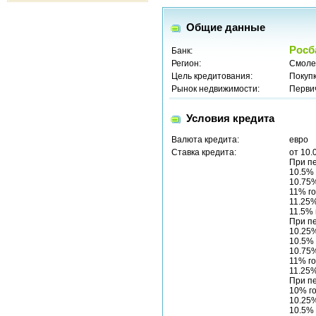
Общие данные
Росб
Банк:
Регион:
Смоле
Цель кредитования:
Покуп
Рынок недвижимости:
Перви
Условия кредита
Валюта кредита:
евро
Ставка кредита:
от 10.
При п
10.5% 
10.75%
11% го
11.25%
11.5% 
При п
10.25%
10.5% 
10.75%
11% го
11.25%
При п
10% го
10.25%
10.5% 