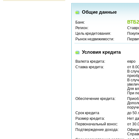
Общие данные
ВТБ2
Банк:
Регион:
Ставр
Цель кредитования:
Покуп
Рынок недвижимости:
Перви
Условия кредита
Валюта кредита:
евро
Ставка кредита:
от 8.0
В случ
приобр
В случ
увелич
Для вл
При пе
Обеспечение кредита:
Приоб
Допол
поручи
Срок кредита
до 50 
Размер кредита:
Нет д
Первоначальный взнос:
от 30.
Подтверждение дохода:
Офици
Справ