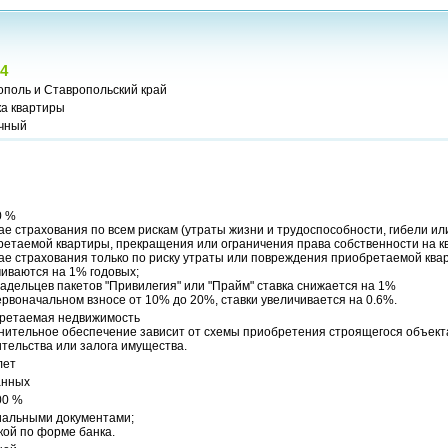
4
ополь и Ставропольский край
ка квартиры
чный
0 %
ае страхования по всем рискам (утраты жизни и трудоспособности, гибели и
етаемой квартиры, прекращения или ограничения права собственности на к
ае страхования только по риску утраты или повреждения приобретаемой ква
иваются на 1% годовых;
адельцев пакетов "Привилегия" или "Прайм" ставка снижается на 1%
рвоначальном взносе от 10% до 20%, ставки увеличивается на 0.6%.
ретаемая недвижимость
нительное обеспечение зависит от схемы приобретения строящегося объекта
тельства или залога имущества.
лет
анных
00 %
альными документами;
кой по форме банка.