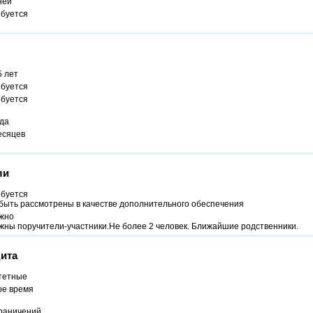
ней
ебуется
5 лет
ебуется
ебуется
ода
есяцев
ли
ебуется
 быть рассмотрены в качестве дополнительного обеспечения
жно
жны поручители-участники.Не более 2 человек. Ближайшие родственники.
ита
тетные
ое время
граничений