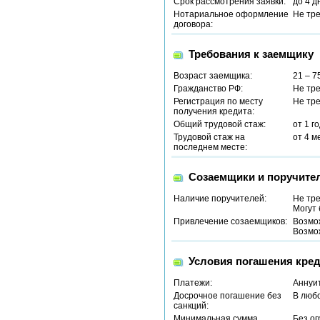
Срок рассмотрения заявки:
до 4 д
Нотариальное оформление
Не тр
договора:
Требования к заемщику
Возраст заемщика:
21 – 7
Гражданство РФ:
Не тр
Регистрация по месту
Не тр
получения кредита:
Общий трудовой стаж:
от 1 г
Трудовой стаж на
от 4 м
последнем месте:
Созаемщики и поручите
Наличие поручителей:
Не тр
Могут
Привлечение созаемщиков:
Возмо
Возмо
Условия погашения кред
Платежи:
Аннуи
Досрочное погашение без
В люб
санкций:
Минимальная сумма
Без о