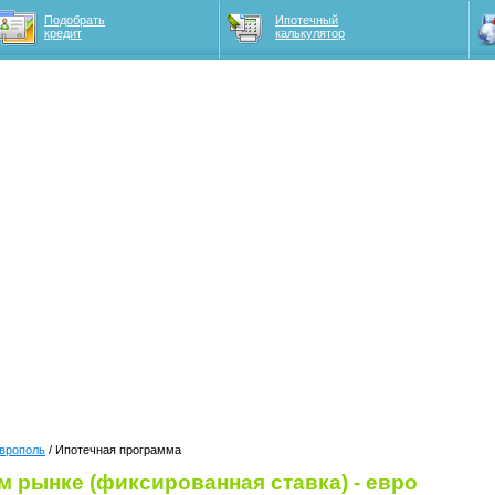
Подобрать
Ипотечный
кредит
калькулятор
врополь
/ Ипотечная программа
м рынке (фиксированная ставка) - евро