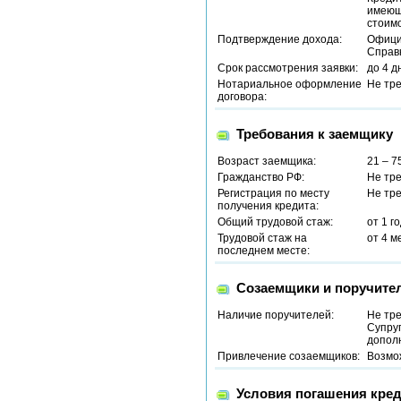
имеющ
стоимо
Подтверждение дохода:
Офици
Справ
Срок рассмотрения заявки:
до 4 д
Нотариальное оформление
Не тр
договора:
Требования к заемщику
Возраст заемщика:
21 – 7
Гражданство РФ:
Не тр
Регистрация по месту
Не тр
получения кредита:
Общий трудовой стаж:
от 1 г
Трудовой стаж на
от 4 м
последнем месте:
Созаемщики и поручите
Наличие поручителей:
Не тр
Супруг
допол
Привлечение созаемщиков:
Возмо
Условия погашения кред