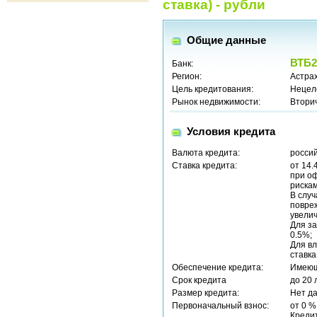
ставка) - рубли
Общие данные
ВТБ2
Банк:
Регион:
Астрах
Цель кредитования:
Нецел
Рынок недвижимости:
Втори
Условия кредита
Валюта кредита:
россий
Ставка кредита:
от 14.
при о
рискам
В случ
повре
увелич
Для за
0.5%;
Для вл
ставка
Обеспечение кредита:
Имеющ
Срок кредита
до 20 
Размер кредита:
Нет д
Первоначальный взнос:
от 0 %
Креди