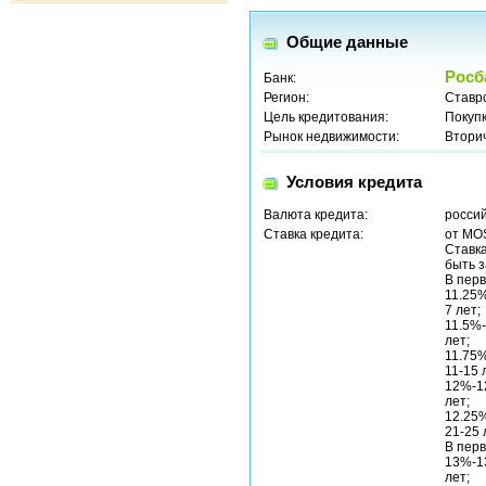
Общие данные
Росб
Банк:
Регион:
Ставр
Цель кредитования:
Покуп
Рынок недвижимости:
Втори
Условия кредита
Валюта кредита:
россий
Ставка кредита:
от MO
Ставка
быть з
В перв
11.25%
7 лет;
11.5%-
лет;
11.75%
11-15 
12%-12
лет;
12.25
21-25 
В перв
13%-13
лет;