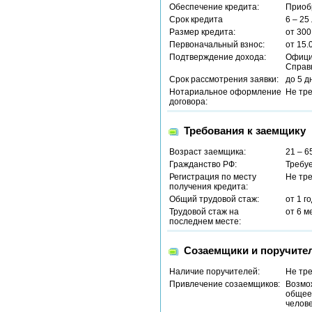
Обеспечение кредита:
Приоб
Срок кредита
6 – 25
Размер кредита:
от 300
Первоначальный взнос:
от 15.
Подтверждение дохода:
Офици
Справ
Срок рассмотрения заявки:
до 5 д
Нотариальное оформление
Не тр
договора:
Требования к заемщику
Возраст заемщика:
21 – 6
Гражданство РФ:
Требу
Регистрация по месту
Не тр
получения кредита:
Общий трудовой стаж:
от 1 г
Трудовой стаж на
от 6 м
последнем месте:
Созаемщики и поручите
Наличие поручителей:
Не тр
Привлечение созаемщиков:
Возмо
общее 
челове