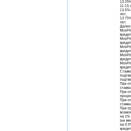
13.25
11-15 
13.5%-
лет;
13.75%
лет.
Далее
MosPri
кредит
MosPri
кредит
MosPri
кредит
MosPri
кредит
MosPri
кредит
Ставка
подтв
подтв
При от
ставка
При от
процен
При от
ставка
При пр
возмож
на 1%
(не ме
на 0.5
кредит