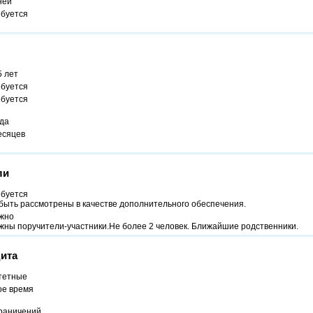
ней
ебуется
5 лет
ебуется
ебуется
ода
есяцев
ли
ебуется
быть рассмотрены в качестве дополнительного обеспечения.
жно
жны поручители-участники.Не более 2 человек. Ближайшие родственники.
ита
тетные
ое время
граничений