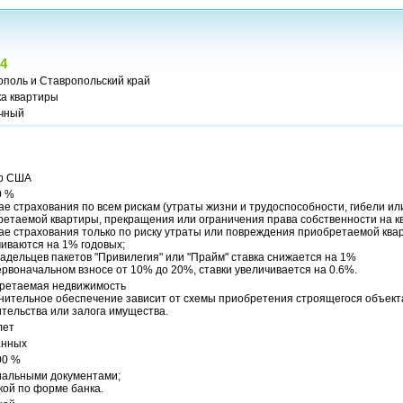
4
ополь и Ставропольский край
ка квартиры
чный
р США
0 %
ае страхования по всем рискам (утраты жизни и трудоспособности, гибели и
етаемой квартиры, прекращения или ограничения права собственности на к
ае страхования только по риску утраты или повреждения приобретаемой ква
иваются на 1% годовых;
адельцев пакетов "Привилегия" или "Прайм" ставка снижается на 1%
рвоначальном взносе от 10% до 20%, ставки увеличивается на 0.6%.
ретаемая недвижимость
нительное обеспечение зависит от схемы приобретения строящегося объекта
тельства или залога имущества.
лет
анных
00 %
альными документами;
кой по форме банка.