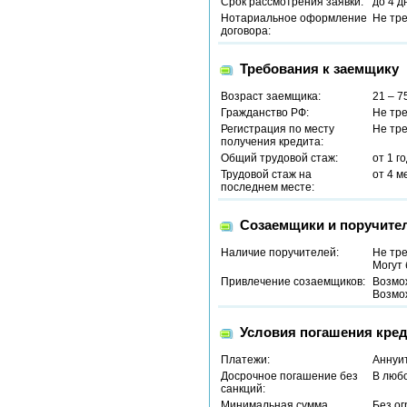
Срок рассмотрения заявки:
до 4 д
Нотариальное оформление
Не тр
договора:
Требования к заемщику
Возраст заемщика:
21 – 7
Гражданство РФ:
Не тр
Регистрация по месту
Не тр
получения кредита:
Общий трудовой стаж:
от 1 г
Трудовой стаж на
от 4 м
последнем месте:
Созаемщики и поручите
Наличие поручителей:
Не тр
Могут 
Привлечение созаемщиков:
Возмо
Возмо
Условия погашения кред
Платежи:
Аннуи
Досрочное погашение без
В люб
санкций:
Минимальная сумма
Без о