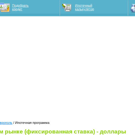
Подобрать
Ипотечный
кредит
калькулятор
врополь
/ Ипотечная программа
м рынке (фиксированная ставка) - доллары